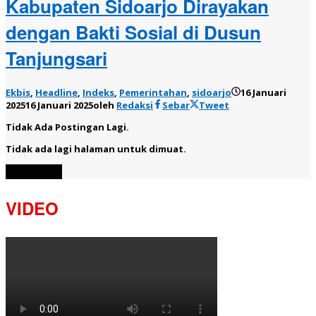
Kabupaten Sidoarjo Dirayakan
dengan Bakti Sosial di Dusun
Tanjungsari
Ekbis
,
Headline
,
Indeks
,
Pemerintahan
,
sidoarjo
16 Januari
2025
16 Januari 2025
oleh
Redaksi
Sebar
Tweet
Tidak Ada Postingan Lagi.
Tidak ada lagi halaman untuk dimuat.
Muat Lebih
VIDEO