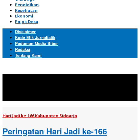
Pendidikan
Kesehatan
Ekonomi
Pojok Desa
Disclaimer
Kode Etik Jurnalistik
Pedoman Media Siber
Redaksi
Tentang Kami
Topik:
Hari Jadi ke-166
Kabupaten Sidoarjo
Hari Jadi ke-166 Kabupaten Sidoarjo
Peringatan Hari Jadi ke-166