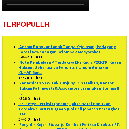
TERPOPULER
Ancam Bongkar Lapak Tanpa Kejelasan, Pedagang
Soroti Kewenangan Kelompok Masyarakat
39487 Dilihat
Nota Pembelaan 4 Terdakwa Eks Kadis P2CKTR, Kuasa
Hukum : Seharusnya Penuntut Umum Gunakan
KUHAP Bar…
13524 Dilihat
Penerbitan SKW Tak Kunjung Dibatalkan, Kantor
Hukum Fatmawati & Associates Layangkan Somasi II
…
4326 Dilihat
Sri Setyo Pertiwi Opname, Jaksa Batal Hadirkan
Terdakwa Kasus Dugaan Jual Beli Jabatan Perangkat
Des…
3440 Dilihat
Penyidik Kejari Sidoarjo Kembali Periksa Direktur PT.