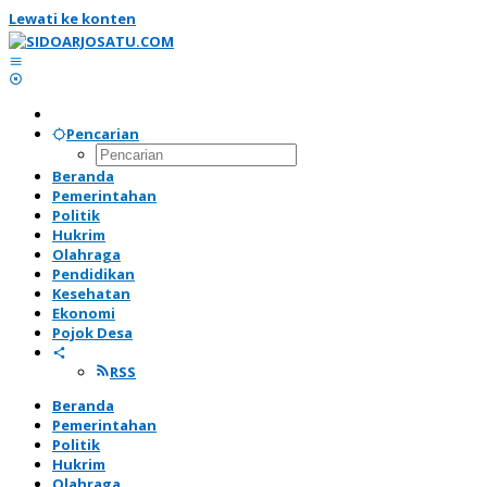
Lewati ke konten
Pencarian
Beranda
Pemerintahan
Politik
Hukrim
Olahraga
Pendidikan
Kesehatan
Ekonomi
Pojok Desa
RSS
Beranda
Pemerintahan
Politik
Hukrim
Olahraga