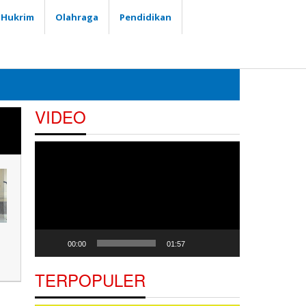
Hukrim
Olahraga
Pendidikan
VIDEO
Pemutar
Video
00:00
01:57
TERPOPULER