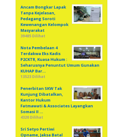
Ancam Bongkar Lapak
Tanpa Kejelasan,
Pedagang Soroti
Kewenangan Kelompok
Masyarakat
39485 Dilihat
Nota Pembelaan 4
Terdakwa Eks Kadis
P2CKTR, Kuasa Hukum :
Seharusnya Penuntut Umum Gunakan
KUHAP Bar…
13523 Dilihat
Penerbitan SKW Tak
Kunjung Dibatalkan,
Kantor Hukum
Fatmawati & Associates Layangkan
Somasi II …
4320 Dilihat
Sri Setyo Pertiwi
Opname, Jaksa Batal