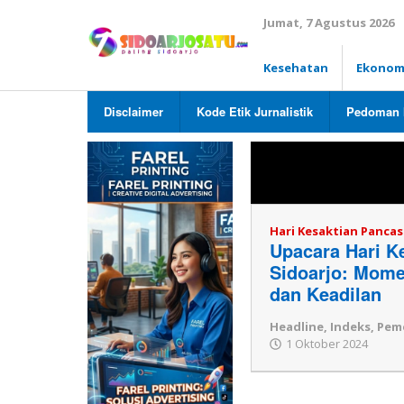
Lewati
Jumat, 7 Agustus 2026
ke
konten
Kesehatan
Ekonom
Disclaimer
Kode Etik Jurnalistik
Pedoman 
Topik:
Hari K
Hari Kesaktian Pancas
Upacara Hari Ke
Sidoarjo: Mom
dan Keadilan
Headline
,
Indeks
,
Pem
1 Oktober 2024
ole
Red