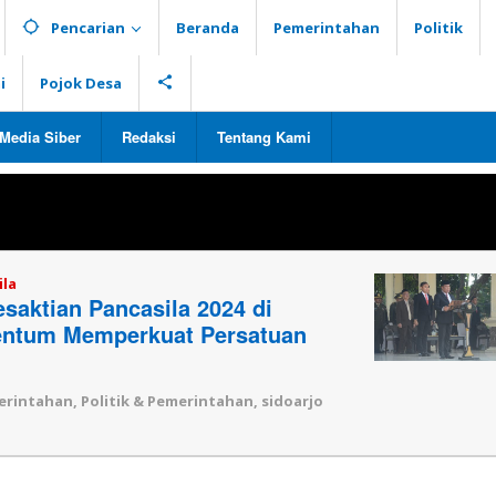
Pencarian
Beranda
Pemerintahan
Politik
i
Pojok Desa
Media Siber
Redaksi
Tentang Kami
esaktian Pancasila
ila
saktian Pancasila 2024 di
entum Memperkuat Persatuan
erintahan
,
Politik & Pemerintahan
,
sidoarjo
h
aksi