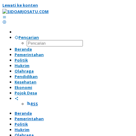
Lewati ke konten
Pencarian
Beranda
Pemerintahan
Politik
Hukrim
Olahraga
Pendidikan
Kesehatan
Ekonomi
Pojok Desa
RSS
Beranda
Pemerintahan
Politik
Hukrim
Olahraga