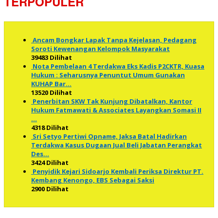
TERPOPULER
Ancam Bongkar Lapak Tanpa Kejelasan, Pedagang
Soroti Kewenangan Kelompok Masyarakat
39483 Dilihat
Nota Pembelaan 4 Terdakwa Eks Kadis P2CKTR, Kuasa
Hukum : Seharusnya Penuntut Umum Gunakan
KUHAP Bar…
13520 Dilihat
Penerbitan SKW Tak Kunjung Dibatalkan, Kantor
Hukum Fatmawati & Associates Layangkan Somasi II
…
4318 Dilihat
Sri Setyo Pertiwi Opname, Jaksa Batal Hadirkan
Terdakwa Kasus Dugaan Jual Beli Jabatan Perangkat
Des…
3424 Dilihat
Penyidik Kejari Sidoarjo Kembali Periksa Direktur PT.
Kembang Kenongo, EBS Sebagai Saksi
2900 Dilihat