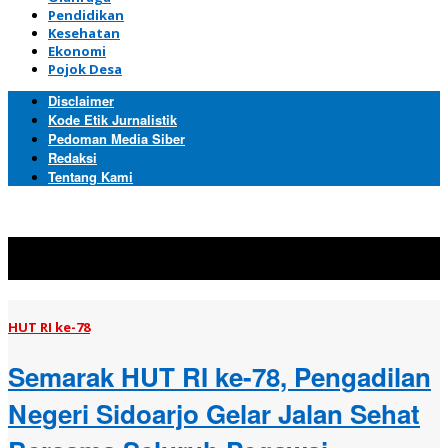
Pendidikan
Kesehatan
Ekonomi
Pojok Desa
Disclaimer
Kode Etik Jurnalistik
Pedoman Media Siber
Redaksi
Tentang Kami
Topik:
HUT RI ke-78
HUT RI ke-78
Semarak HUT RI ke-78, Pengadilan
Negeri Sidoarjo Gelar Jalan Sehat