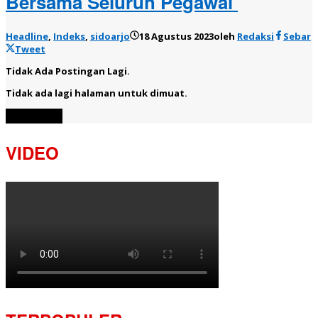
Bersama Seluruh Pegawai
Headline
,
Indeks
,
sidoarjo
18 Agustus 2023
oleh
Redaksi
Sebar
Tweet
Tidak Ada Postingan Lagi.
Tidak ada lagi halaman untuk dimuat.
Muat Lebih
VIDEO