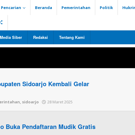
Pencarian
Beranda
Pemerintahan
Politik
Hukri
Media Siber
Redaksi
Tentang Kami
 Gratis
upaten Sidoarjo Kembali Gelar
erintahan
,
sidoarjo
28 Maret 2025
oleh
Redaksi
o Buka Pendaftaran Mudik Gratis