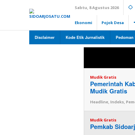
Lewati
Sabtu, 8 Agustus 2026
ke
konten
Ekonomi
Pojok Desa
Disclaimer
Kode Etik Jurnalistik
Pedoman 
Topik:
Mudik
Mudik Gratis
Pemerintah Kab
Mudik Gratis
Headline
,
Indeks
,
Pem
Mudik Gratis
Pemkab Sidoarj