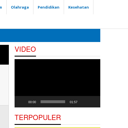
m
Olahraga
Pendidikan
Kesehatan
VIDEO
Pemutar
Video
00:00
01:57
TERPOPULER