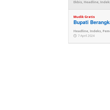
Ekbis
,
Headline
,
Indek
Mudik Gratis
Bupati Berangk
Headline
,
Indeks
,
Pem
7 April 2024
oleh
Redaksi