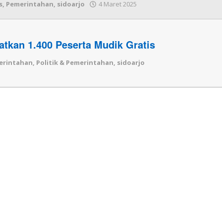
s
,
Pemerintahan
,
sidoarjo
4 Maret 2025
oleh
Redaksi
atkan 1.400 Peserta Mudik Gratis
erintahan
,
Politik & Pemerintahan
,
sidoarjo