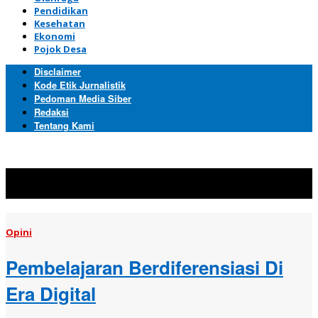
Pendidikan
Kesehatan
Ekonomi
Pojok Desa
Disclaimer
Kode Etik Jurnalistik
Pedoman Media Siber
Redaksi
Tentang Kami
Topik:
Opini
Opini
Pembelajaran Berdiferensiasi Di
Era Digital