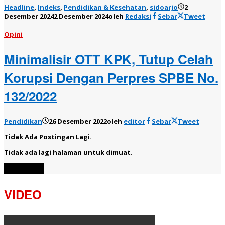
Headline
,
Indeks
,
Pendidikan & Kesehatan
,
sidoarjo
2
Desember 2024
2 Desember 2024
oleh
Redaksi
Sebar
Tweet
Opini
Minimalisir OTT KPK, Tutup Celah
Korupsi Dengan Perpres SPBE No.
132/2022
Pendidikan
26 Desember 2022
oleh
editor
Sebar
Tweet
Tidak Ada Postingan Lagi.
Tidak ada lagi halaman untuk dimuat.
Muat Lebih
VIDEO