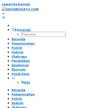
Lewati ke konten
Pencarian
Beranda
Pemerintahan
Politik
Hukrim
Olahraga
Pendidikan
Kesehatan
Ekonomi
Pojok Desa
RSS
Beranda
Pemerintahan
Politik
Hukrim
Olahraga