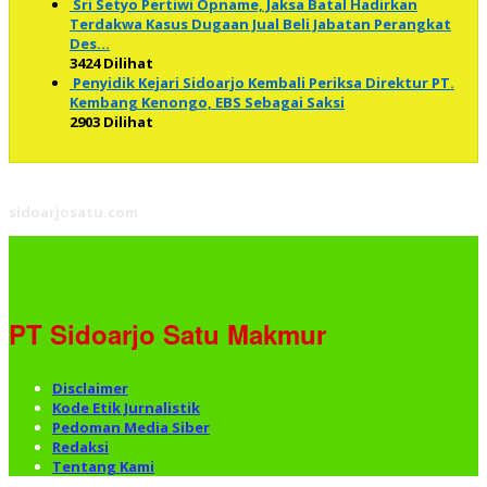
Sri Setyo Pertiwi Opname, Jaksa Batal Hadirkan
Terdakwa Kasus Dugaan Jual Beli Jabatan Perangkat
Des…
3424 Dilihat
Penyidik Kejari Sidoarjo Kembali Periksa Direktur PT.
Kembang Kenongo, EBS Sebagai Saksi
2903 Dilihat
sidoarjosatu.com
PT Sidoarjo Satu Makmur
Disclaimer
Kode Etik Jurnalistik
Pedoman Media Siber
Redaksi
Tentang Kami