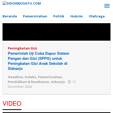
Lewati
ke
konten
Beranda
Pemerintahan
Politik
Hukrim
Olahraga
P
Topik:
Peningkatan Gizi
Peningkatan Gizi
Pemerintah Uji Coba Dapur Sistem
Pangan dan Gizi (SPPG) untuk
Peningkatan Gizi Anak Sekolah di
Sidoarjo
Headline
,
Indeks
,
Pemerintahan
,
Pendidikan & Kesehatan
,
sidoarjo
13
Desember 2024
oleh
Redaksi
VIDEO