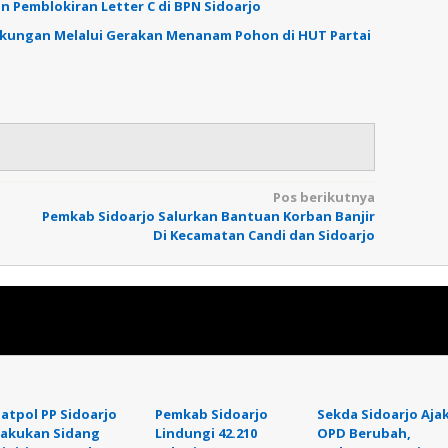
n Pemblokiran Letter C di BPN Sidoarjo
gkungan Melalui Gerakan Menanam Pohon di HUT Partai
Pos berikutnya
Pemkab Sidoarjo Salurkan Bantuan Korban Banjir
Di Kecamatan Candi dan Sidoarjo
Satpol PP Sidoarjo
Pemkab Sidoarjo
Sekda Sidoarjo Aja
Lakukan Sidang
Lindungi 42.210
OPD Berubah,