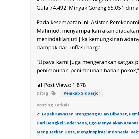
Gula 74.492, Minyak Goreng 55.051 dim
Pada kesempatan ini, Asisten Perekonom
Mahmud, menyampaikan akan diadakan r
menindaklanjuti jika kemungkinan adanya
dampak dari inflasi harga.
“Upaya kami juga mengerahkan satgas 
penimbunan-penimbunan bahan pokok,” t
Post Views:
1,878
Ditag
Pemkab Sidoarjo'
Posting Terkait
21 Lapak Kawasan Krengseng Krian Dibabat, Pemka
Dari Bengkel Sederhana, Ego Menyalakan Asa W
Menguatkan Desa, Menginspirasi Indonesia: Re