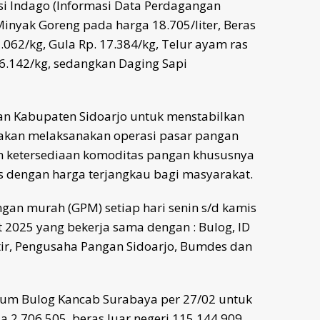
i Indago (Informasi Data Perdagangan
Minyak Goreng pada harga 18.705/liter, Beras
062/kg, Gula Rp. 17.384/kg, Telur ayam ras
36.142/kg, sedangkan Daging Sapi
ian Kabupaten Sidoarjo untuk menstabilkan
5 akan melaksanakan operasi pasar pangan
 ketersediaan komoditas pangan khususnya
s dengan harga terjangkau bagi masyarakat.
gan murah (GPM) setiap hari senin s/d kamis
 2025 yang bekerja sama dengan : Bulog, ID
rtir, Pengusaha Pangan Sidoarjo, Bumdes dan
rum Bulog Kancab Surabaya per 27/02 untuk
a 2.706.505, beras luar negeri 115.144.909,