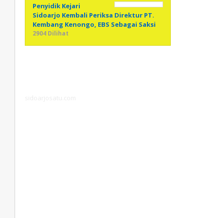
Penyidik Kejari
Sidoarjo Kembali Periksa Direktur PT.
Kembang Kenongo, EBS Sebagai Saksi
2904 Dilihat
sidoarjosatu.com