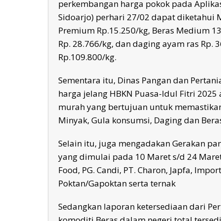
perkembangan harga pokok pada Aplikas
Sidoarjo) perhari 27/02 dapat diketahui 
Premium Rp.15.250/kg, Beras Medium 13.
Rp. 28.766/kg, dan daging ayam ras Rp. 
Rp.109.800/kg.
Sementara itu, Dinas Pangan dan Pertan
harga jelang HBKN Puasa-Idul Fitri 202
murah yang bertujuan untuk memastikan
Minyak, Gula konsumsi, Daging dan Bera
Selain itu, juga mengadakan Gerakan pan
yang dimulai pada 10 Maret s/d 24 Maret
Food, PG. Candi, PT. Charon, Japfa, Impo
Poktan/Gapoktan serta ternak
Sedangkan laporan ketersediaan dari Pe
komoditi Beras dalam negeri total tersedi