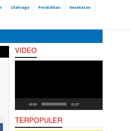
m
Olahraga
Pendidikan
Kesehatan
VIDEO
Pemutar
Video
00:00
01:57
TERPOPULER