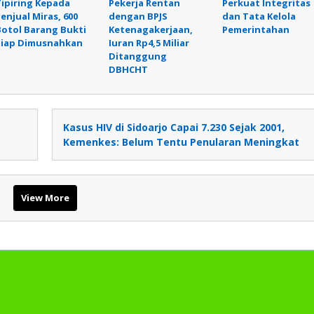
Tipiring Kepada
Pekerja Rentan
Perkuat Integritas
enjual Miras, 600
dengan BPJS
dan Tata Kelola
Botol Barang Bukti
Ketenagakerjaan,
Pemerintahan
Siap Dimusnahkan
Iuran Rp4,5 Miliar
Ditanggung
DBHCHT
Kasus HIV di Sidoarjo Capai 7.230 Sejak 2001,
Kemenkes: Belum Tentu Penularan Meningkat
View More