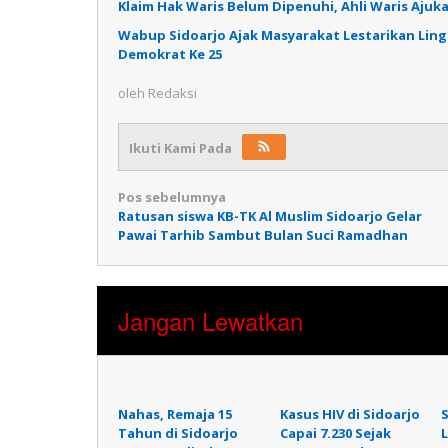
Klaim Hak Waris Belum Dipenuhi, Ahli Waris Ajuka
Wabup Sidoarjo Ajak Masyarakat Lestarikan Lin
Demokrat Ke 25
oleh
Redaksi
Ikuti Kami Pada
Navigasi
Pos sebelumnya
Ratusan siswa KB-TK Al Muslim Sidoarjo Gelar
pos
Pawai Tarhib Sambut Bulan Suci Ramadhan
Jangan Lewatkan
Nahas, Remaja 15
Kasus HIV di Sidoarjo
Tahun di Sidoarjo
Capai 7.230 Sejak