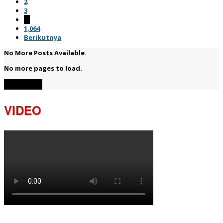
2
3
…
1,064
Berikutnya
No More Posts Available.
No more pages to load.
View More
VIDEO