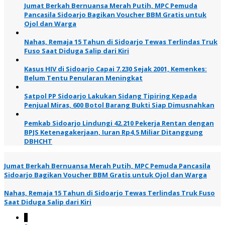
Jumat Berkah Bernuansa Merah Putih, MPC Pemuda
Pancasila Sidoarjo Bagikan Voucher BBM Gratis untuk
Ojol dan Warga
Nahas, Remaja 15 Tahun di Sidoarjo Tewas Terlindas Truk
Fuso Saat Diduga Salip dari Kiri
Kasus HIV di Sidoarjo Capai 7.230 Sejak 2001, Kemenkes:
Belum Tentu Penularan Meningkat
Satpol PP Sidoarjo Lakukan Sidang Tipiring Kepada
Penjual Miras, 600 Botol Barang Bukti Siap Dimusnahkan
Pemkab Sidoarjo Lindungi 42.210 Pekerja Rentan dengan
BPJS Ketenagakerjaan, Iuran Rp4,5 Miliar Ditanggung
DBHCHT
Jumat Berkah Bernuansa Merah Putih, MPC Pemuda Pancasila
Sidoarjo Bagikan Voucher BBM Gratis untuk Ojol dan Warga
Nahas, Remaja 15 Tahun di Sidoarjo Tewas Terlindas Truk Fuso
Saat Diduga Salip dari Kiri
1