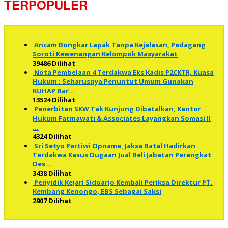
TERPOPULER
Ancam Bongkar Lapak Tanpa Kejelasan, Pedagang
Soroti Kewenangan Kelompok Masyarakat
39486 Dilihat
Nota Pembelaan 4 Terdakwa Eks Kadis P2CKTR, Kuasa
Hukum : Seharusnya Penuntut Umum Gunakan
KUHAP Bar…
13524 Dilihat
Penerbitan SKW Tak Kunjung Dibatalkan, Kantor
Hukum Fatmawati & Associates Layangkan Somasi II
…
4324 Dilihat
Sri Setyo Pertiwi Opname, Jaksa Batal Hadirkan
Terdakwa Kasus Dugaan Jual Beli Jabatan Perangkat
Des…
3438 Dilihat
Penyidik Kejari Sidoarjo Kembali Periksa Direktur PT.
Kembang Kenongo, EBS Sebagai Saksi
2907 Dilihat