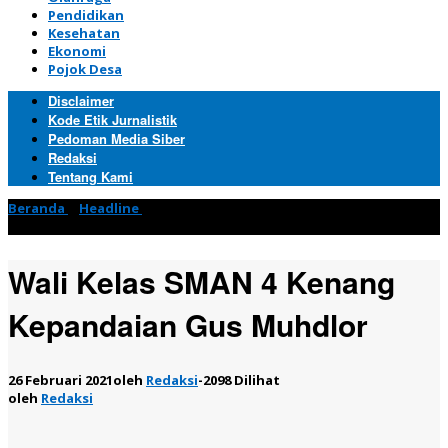
Pendidikan
Kesehatan
Ekonomi
Pojok Desa
Disclaimer
Kode Etik Jurnalistik
Pedoman Media Siber
Redaksi
Tentang Kami
Beranda
»
Headline
»
Wali Kelas SMAN 4 Kenang Kepandaian Gus
Muhdlor
Wali Kelas SMAN 4 Kenang
Kepandaian Gus Muhdlor
26 Februari 2021
oleh
Redaksi
-
2098 Dilihat
oleh
Redaksi