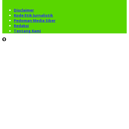
Disclaimer
Kode Etik Jurnalistik
Pedoman Media Siber
Redaksi
Tentang Kami