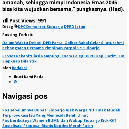
amanah, sehingga mimpi Indonesia Emas 2045
bisa kita wujudkan bersama,” pungkasnya. (Had).
Post Views:
991
Ditag
DPC Demokrat Sidoarjo
DPRD Jatim
Posting Terkait
Dalam Waktu Dekat, DPD Partai Golkar Bakal Gelar Silaturahmi
Kebangsaan Bersama Pimpinan Parpol Se-Sidoarjo
Proses Rekapitulasi Rampung, Enam Caleg DPRD Dapil Jatim II Ini
Siap-siap Dilantik
oleh
Redaksi
Ikuti Kami Pada
Navigasi pos
Pos sebelumnya
Bupati Sidoarjo Ajak Warga NU Tidak Mudah
Terprovokasi Isu Yang Memecah Belah Umat
Pos berikutnya
Wamen BUMN dan Wabup Sidoarjo Kick-Off
Sosialisasi Proposal Bisnis Kopdes Merah Putih