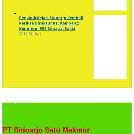
Penyidik Kejari Sidoarjo Kembali
Periksa Direktur PT. Kembang
Kenongo, EBS Sebagai Saksi
2912 Dilihat
sidoarjosatu.com
PT Sidoarjo Satu Makmur