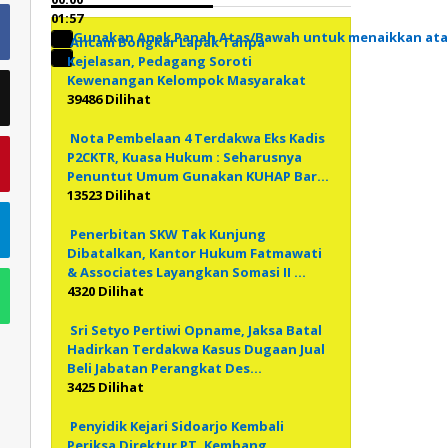
01:57
Gunakan Anak Panah Atas/Bawah untuk menaikkan at
Ancam Bongkar Lapak Tanpa
Kejelasan, Pedagang Soroti
Kewenangan Kelompok Masyarakat
39486 Dilihat
Nota Pembelaan 4 Terdakwa Eks Kadis
P2CKTR, Kuasa Hukum : Seharusnya
Penuntut Umum Gunakan KUHAP Bar…
13523 Dilihat
Penerbitan SKW Tak Kunjung
Dibatalkan, Kantor Hukum Fatmawati
& Associates Layangkan Somasi II …
4320 Dilihat
Sri Setyo Pertiwi Opname, Jaksa Batal
Hadirkan Terdakwa Kasus Dugaan Jual
Beli Jabatan Perangkat Des…
3425 Dilihat
Penyidik Kejari Sidoarjo Kembali
Periksa Direktur PT. Kembang