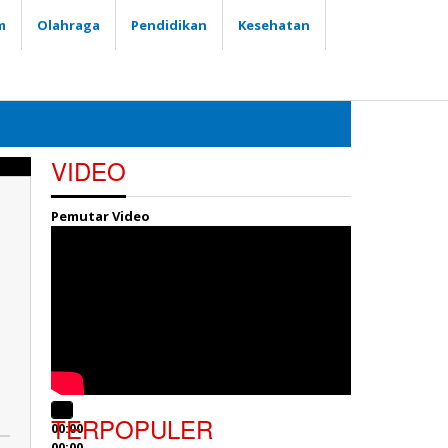
m
Olahraga
Pendidikan
Kesehatan
VIDEO
Pemutar Video
TERPOPULER
00:00
00:00