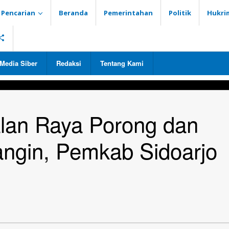
Pencarian
Beranda
Pemerintahan
Politik
Hukri
Media Siber
Redaksi
Tentang Kami
lan Raya Porong dan
ngin, Pemkab Sidoarjo