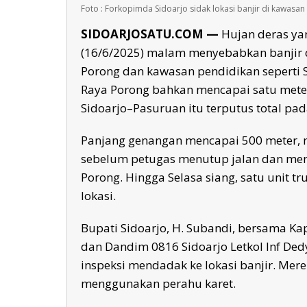
Foto : Forkopimda Sidoarjo sidak lokasi banjir di kawasan 
SIDOARJOSATU.COM —
Hujan deras ya
(16/6/2025) malam menyebabkan banjir di
Porong dan kawasan pendidikan seperti S
Raya Porong bahkan mencapai satu mete
Sidoarjo–Pasuruan itu terputus total pad
Panjang genangan mencapai 500 meter, 
sebelum petugas menutup jalan dan mengal
Porong. Hingga Selasa siang, satu unit 
lokasi.
Bupati Sidoarjo, H. Subandi, bersama Ka
dan Dandim 0816 Sidoarjo Letkol Inf D
inspeksi mendadak ke lokasi banjir. Me
menggunakan perahu karet.