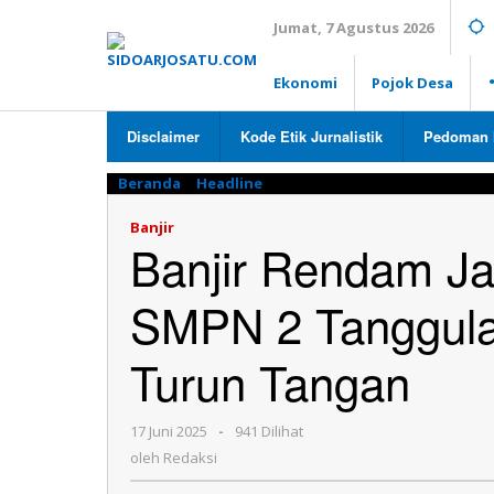
Lewati
Jumat, 7 Agustus 2026
ke
konten
Ekonomi
Pojok Desa
Disclaimer
Kode Etik Jurnalistik
Pedoman 
Beranda
»
Headline
»
Banjir
Rendam
Jalan
Banjir
Banjir Rendam Ja
Raya
Porong
dan
SMPN 2 Tanggula
SMPN
2
Tanggulangin,
Turun Tangan
Pemkab
Sidoarjo
Turun
17 Juni 2025
oleh
-
941 Dilihat
Tangan
Redaksi
oleh
Redaksi