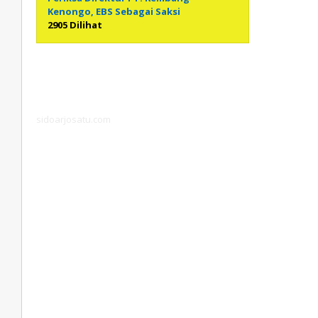
Kenongo, EBS Sebagai Saksi
2905 Dilihat
sidoarjosatu.com