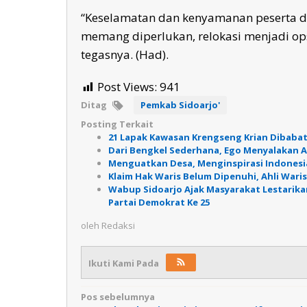
“Keselamatan dan kenyamanan peserta did
memang diperlukan, relokasi menjadi ops
tegasnya. (Had).
Post Views:
941
Ditag
Pemkab Sidoarjo'
Posting Terkait
21 Lapak Kawasan Krengseng Krian Dibabat,
Dari Bengkel Sederhana, Ego Menyalakan 
Menguatkan Desa, Menginspirasi Indonesi
Klaim Hak Waris Belum Dipenuhi, Ahli Waris
Wabup Sidoarjo Ajak Masyarakat Lestarik
Partai Demokrat Ke 25
oleh
Redaksi
Ikuti Kami Pada
Navigasi
Pos sebelumnya