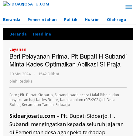
Lewati
ke
konten
Beranda
Pemerintahan
Politik
Hukrim
Olahraga
P
Beranda
»
Headline
»
Beri
Pelayanan
Prima,
Layanan
Plt
Beri Pelayanan Prima, Plt Bupati H Subandi
Bupati
Minta Kades Optimalkan Aplikasi Si Praja
H
Subandi
10 Mei 2024
oleh
-
1542 Dilihat
Minta
Redaksi
Kades
oleh
Redaksi
Optimalkan
Aplikasi
Foto ; Plt. Bupati Sidoarjo, Subandi pada acara Halal Bihalal dan
Si
tasyakuran haji Kades Bohar, Kamis malam (9/5/2024) di Desa
Praja
Bohar, Kecamatan Taman, Sidoarjo
Sidoarjosatu.com –
Plt. Bupati Sidoarjo, H.
Subandi mengingatkan kepada seluruh jajaran
di Pemerintah desa agar peka terhadap