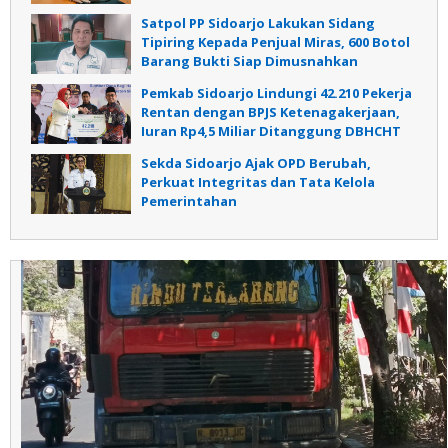
Satpol PP Sidoarjo Lakukan Sidang
Tipiring Kepada Penjual Miras, 600 Botol
Barang Bukti Siap Dimusnahkan
Pemkab Sidoarjo Lindungi 42.210 Pekerja
Rentan dengan BPJS Ketenagakerjaan,
Iuran Rp4,5 Miliar Ditanggung DBHCHT
Sekda Sidoarjo Ajak OPD Berubah,
Perkuat Integritas dan Tata Kelola
Pemerintahan