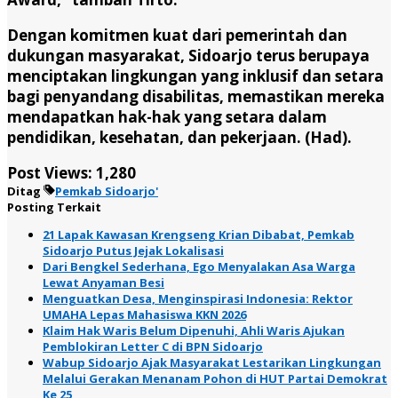
Dengan komitmen kuat dari pemerintah dan
dukungan masyarakat, Sidoarjo terus berupaya
menciptakan lingkungan yang inklusif dan setara
bagi penyandang disabilitas, memastikan mereka
mendapatkan hak-hak yang setara dalam
pendidikan, kesehatan, dan pekerjaan. (Had).
Post Views:
1,280
Ditag
Pemkab Sidoarjo'
Posting Terkait
21 Lapak Kawasan Krengseng Krian Dibabat, Pemkab
Sidoarjo Putus Jejak Lokalisasi
Dari Bengkel Sederhana, Ego Menyalakan Asa Warga
Lewat Anyaman Besi
Menguatkan Desa, Menginspirasi Indonesia: Rektor
UMAHA Lepas Mahasiswa KKN 2026
Klaim Hak Waris Belum Dipenuhi, Ahli Waris Ajukan
Pemblokiran Letter C di BPN Sidoarjo
Wabup Sidoarjo Ajak Masyarakat Lestarikan Lingkungan
Melalui Gerakan Menanam Pohon di HUT Partai Demokrat
Ke 25