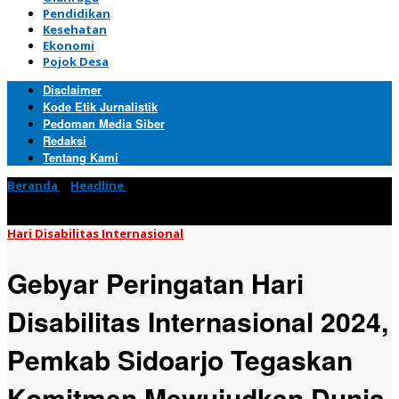
Pendidikan
Kesehatan
Ekonomi
Pojok Desa
Disclaimer
Kode Etik Jurnalistik
Pedoman Media Siber
Redaksi
Tentang Kami
Beranda
»
Headline
»
Gebyar Peringatan Hari Disabilitas
Internasional 2024, Pemkab Sidoarjo Tegaskan Komitmen
Mewujudkan Dunia Inklusif
Hari Disabilitas Internasional
Gebyar Peringatan Hari
Disabilitas Internasional 2024,
Pemkab Sidoarjo Tegaskan
Komitmen Mewujudkan Dunia