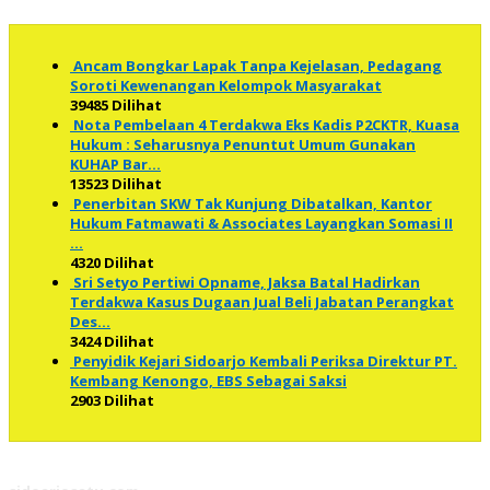
Ancam Bongkar Lapak Tanpa Kejelasan, Pedagang
Soroti Kewenangan Kelompok Masyarakat
39485 Dilihat
Nota Pembelaan 4 Terdakwa Eks Kadis P2CKTR, Kuasa
Hukum : Seharusnya Penuntut Umum Gunakan
KUHAP Bar…
13523 Dilihat
Penerbitan SKW Tak Kunjung Dibatalkan, Kantor
Hukum Fatmawati & Associates Layangkan Somasi II
…
4320 Dilihat
Sri Setyo Pertiwi Opname, Jaksa Batal Hadirkan
Terdakwa Kasus Dugaan Jual Beli Jabatan Perangkat
Des…
3424 Dilihat
Penyidik Kejari Sidoarjo Kembali Periksa Direktur PT.
Kembang Kenongo, EBS Sebagai Saksi
2903 Dilihat