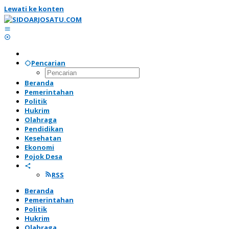
Lewati ke konten
Pencarian
Beranda
Pemerintahan
Politik
Hukrim
Olahraga
Pendidikan
Kesehatan
Ekonomi
Pojok Desa
RSS
Beranda
Pemerintahan
Politik
Hukrim
Olahraga