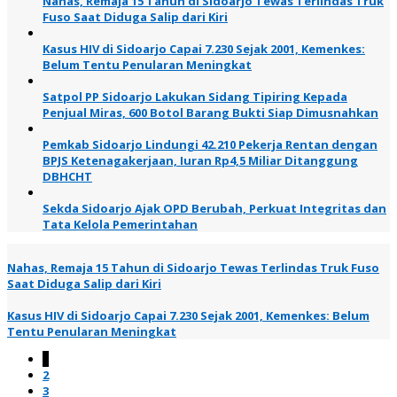
Nahas, Remaja 15 Tahun di Sidoarjo Tewas Terlindas Truk
Fuso Saat Diduga Salip dari Kiri
Kasus HIV di Sidoarjo Capai 7.230 Sejak 2001, Kemenkes:
Belum Tentu Penularan Meningkat
Satpol PP Sidoarjo Lakukan Sidang Tipiring Kepada
Penjual Miras, 600 Botol Barang Bukti Siap Dimusnahkan
Pemkab Sidoarjo Lindungi 42.210 Pekerja Rentan dengan
BPJS Ketenagakerjaan, Iuran Rp4,5 Miliar Ditanggung
DBHCHT
Sekda Sidoarjo Ajak OPD Berubah, Perkuat Integritas dan
Tata Kelola Pemerintahan
Nahas, Remaja 15 Tahun di Sidoarjo Tewas Terlindas Truk Fuso
Saat Diduga Salip dari Kiri
Kasus HIV di Sidoarjo Capai 7.230 Sejak 2001, Kemenkes: Belum
Tentu Penularan Meningkat
1
2
3