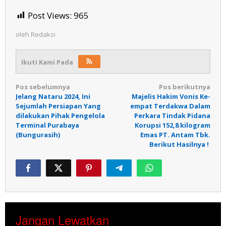
Post Views:
965
oleh
Redaksi
Ikuti Kami Pada
Navigasi
Pos sebelumnya
Pos berikutnya
Jelang Nataru 2024, Ini
Majelis Hakim Vonis Ke-
pos
Sejumlah Persiapan Yang
empat Terdakwa Dalam
dilakukan Pihak Pengelola
Perkara Tindak Pidana
Terminal Purabaya
Korupsi 152,8 kilogram
(Bungurasih)
Emas PT. Antam Tbk.
Berikut Hasilnya !
Jangan Lewatkan