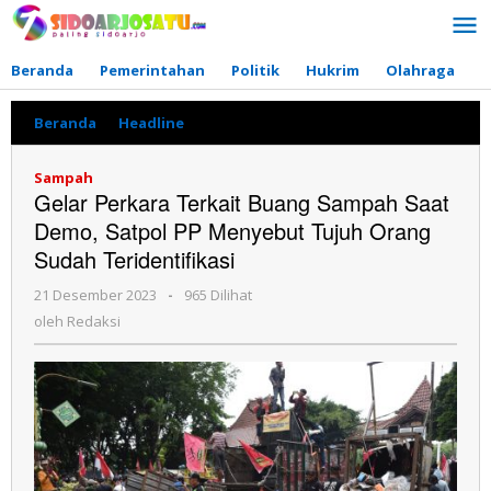
Lewati
ke
konten
Beranda
Pemerintahan
Politik
Hukrim
Olahraga
P
Beranda
»
Headline
»
Gelar
Perkara
Terkait
Sampah
Buang
Gelar Perkara Terkait Buang Sampah Saat
Sampah
Demo, Satpol PP Menyebut Tujuh Orang
Saat
Demo,
Sudah Teridentifikasi
Satpol
PP
21 Desember 2023
oleh
-
965 Dilihat
Menyebut
Redaksi
oleh
Redaksi
Tujuh
Orang
Sudah
Teridentifikasi