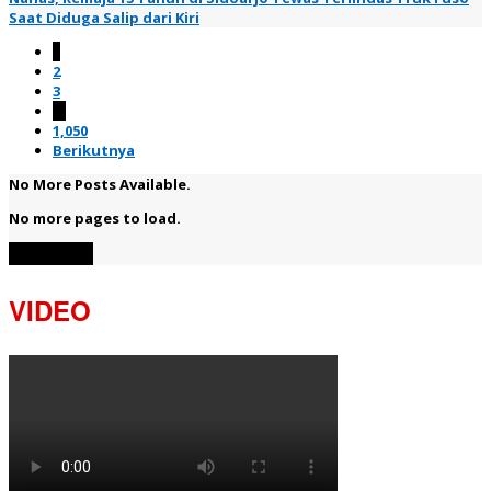
Saat Diduga Salip dari Kiri
1
2
3
…
1,050
Berikutnya
No More Posts Available.
No more pages to load.
View More
VIDEO