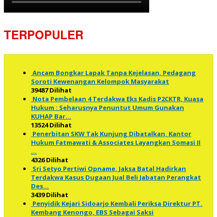
TERPOPULER
Ancam Bongkar Lapak Tanpa Kejelasan, Pedagang
Soroti Kewenangan Kelompok Masyarakat
39487 Dilihat
Nota Pembelaan 4 Terdakwa Eks Kadis P2CKTR, Kuasa
Hukum : Seharusnya Penuntut Umum Gunakan
KUHAP Bar…
13524 Dilihat
Penerbitan SKW Tak Kunjung Dibatalkan, Kantor
Hukum Fatmawati & Associates Layangkan Somasi II
…
4326 Dilihat
Sri Setyo Pertiwi Opname, Jaksa Batal Hadirkan
Terdakwa Kasus Dugaan Jual Beli Jabatan Perangkat
Des…
3439 Dilihat
Penyidik Kejari Sidoarjo Kembali Periksa Direktur PT.
Kembang Kenongo, EBS Sebagai Saksi