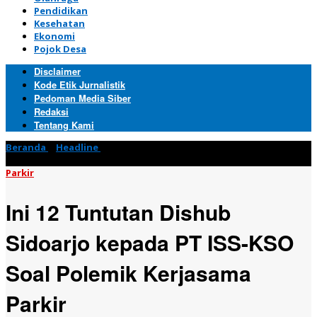
Pendidikan
Kesehatan
Ekonomi
Pojok Desa
Disclaimer
Kode Etik Jurnalistik
Pedoman Media Siber
Redaksi
Tentang Kami
Beranda
»
Headline
»
Ini 12 Tuntutan Dishub Sidoarjo kepada
PT ISS-KSO Soal Polemik Kerjasama Parkir
Parkir
Ini 12 Tuntutan Dishub
Sidoarjo kepada PT ISS-KSO
Soal Polemik Kerjasama
Parkir