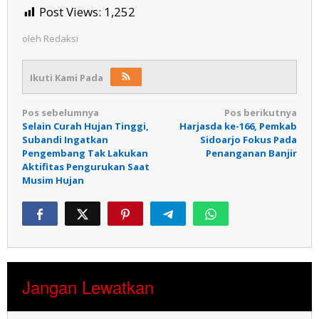
Post Views:
1,252
oleh
Redaksi
Ikuti Kami Pada
Navigasi
Pos sebelumnya
Pos berikutnya
Selain Curah Hujan Tinggi,
Harjasda ke-166, Pemkab
pos
Subandi Ingatkan
Sidoarjo Fokus Pada
Pengembang Tak Lakukan
Penanganan Banjir
Aktifitas Pengurukan Saat
Musim Hujan
Jangan Lewatkan