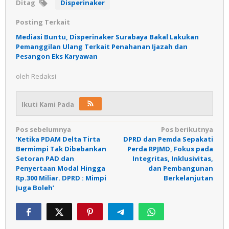
Ditag
Disperinaker
Posting Terkait
Mediasi Buntu, Disperinaker Surabaya Bakal Lakukan
Pemanggilan Ulang Terkait Penahanan Ijazah dan
Pesangon Eks Karyawan
oleh
Redaksi
Ikuti Kami Pada
Navigasi
Pos sebelumnya
Pos berikutnya
‘Ketika PDAM Delta Tirta
DPRD dan Pemda Sepakati
pos
Bermimpi Tak Dibebankan
Perda RPJMD, Fokus pada
Setoran PAD dan
Integritas, Inklusivitas,
Penyertaan Modal Hingga
dan Pembangunan
Rp.300 Miliar. DPRD : Mimpi
Berkelanjutan
Juga Boleh’