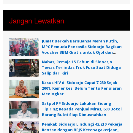
Jangan Lewatkan
Jumat Berkah Bernuansa Merah Putih,
MPC Pemuda Pancasila Sidoarjo Bagikan
Voucher BBM Gratis untuk Ojol dan
Warga
Nahas, Remaja 15 Tahun di Sidoarjo
Tewas Terlindas Truk Fuso Saat Diduga
Salip dari Kiri
Kasus HIV di Sidoarjo Capai 7.230 Sejak
2001, Kemenkes: Belum Tentu Penularan
Meningkat
Satpol PP Sidoarjo Lakukan Sidang
Tipiring Kepada Penjual Miras, 600 Botol
Barang Bukti Siap Dimusnahkan
Pemkab Sidoarjo Lindungi 42.210 Pekerja
Rentan dengan BPJS Ketenagakerjaan,