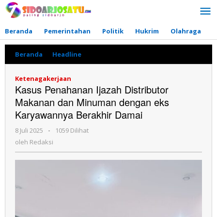
Lewati
ke
konten
Beranda
Pemerintahan
Politik
Hukrim
Olahraga
P
Beranda
»
Headline
»
Kasus
Penahanan
Ijazah
Ketenagakerjaan
Distributor
Kasus Penahanan Ijazah Distributor
Makanan
Makanan dan Minuman dengan eks
dan
Minuman
Karyawannya Berakhir Damai
dengan
eks
8 Juli 2025
oleh
-
1059 Dilihat
Karyawannya
Redaksi
oleh
Redaksi
Berakhir
Damai