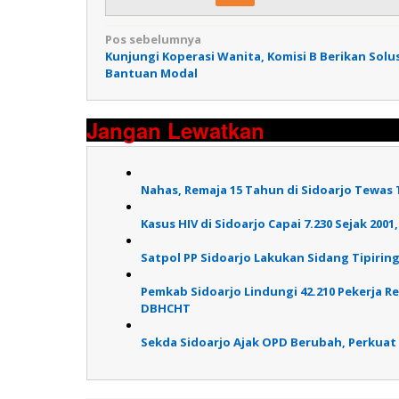
Navigasi
Pos sebelumnya
Kunjungi Koperasi Wanita, Komisi B Berikan Solu
pos
Bantuan Modal
Jangan Lewatkan
Nahas, Remaja 15 Tahun di Sidoarjo Tewas T
Kasus HIV di Sidoarjo Capai 7.230 Sejak 2
Satpol PP Sidoarjo Lakukan Sidang Tipirin
Pemkab Sidoarjo Lindungi 42.210 Pekerja R
DBHCHT
Sekda Sidoarjo Ajak OPD Berubah, Perkuat