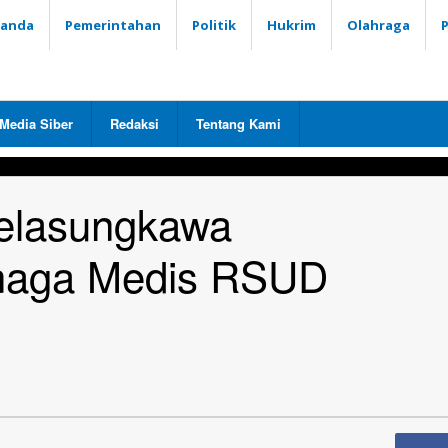
randa
Pemerintahan
Politik
Hukrim
Olahraga
Media Siber
Redaksi
Tentang Kami
belasungkawa
naga Medis RSUD