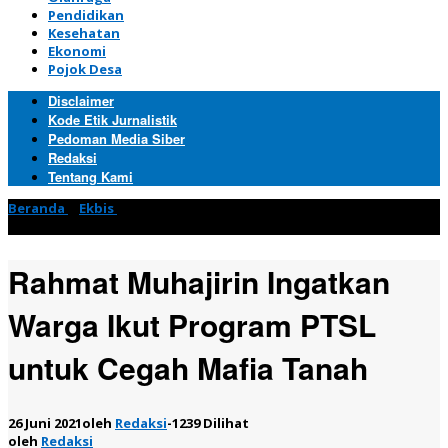
Pendidikan
Kesehatan
Ekonomi
Pojok Desa
Disclaimer
Kode Etik Jurnalistik
Pedoman Media Siber
Redaksi
Tentang Kami
Beranda
»
Ekbis
»
Rahmat Muhajirin Ingatkan Warga Ikut
Program PTSL untuk Cegah Mafia Tanah
Rahmat Muhajirin Ingatkan
Warga Ikut Program PTSL
untuk Cegah Mafia Tanah
26 Juni 2021
oleh
Redaksi
-
1239 Dilihat
oleh
Redaksi