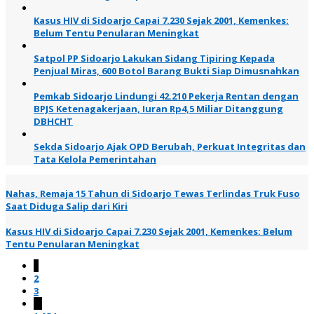
Kasus HIV di Sidoarjo Capai 7.230 Sejak 2001, Kemenkes:
Belum Tentu Penularan Meningkat
Satpol PP Sidoarjo Lakukan Sidang Tipiring Kepada
Penjual Miras, 600 Botol Barang Bukti Siap Dimusnahkan
Pemkab Sidoarjo Lindungi 42.210 Pekerja Rentan dengan
BPJS Ketenagakerjaan, Iuran Rp4,5 Miliar Ditanggung
DBHCHT
Sekda Sidoarjo Ajak OPD Berubah, Perkuat Integritas dan
Tata Kelola Pemerintahan
Nahas, Remaja 15 Tahun di Sidoarjo Tewas Terlindas Truk Fuso
Saat Diduga Salip dari Kiri
Kasus HIV di Sidoarjo Capai 7.230 Sejak 2001, Kemenkes: Belum
Tentu Penularan Meningkat
1
2
3
…