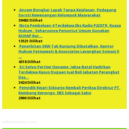
Ancam Bongkar Lapak Tanpa Kejelasan, Pedagang
Soroti Kewenangan Kelompok Masyarakat
39483 Dilihat
Nota Pembelaan 4 Terdakwa Eks Kadis P2CKTR, Kuasa
Hukum : Seharusnya Penuntut Umum Gunakan
KUHAP Bar…
13521 Dilihat
Penerbitan SKW Tak Kunjung Dibatalkan, Kantor
Hukum Fatmawati & Associates Layangkan Somasi II
…
4318 Dilihat
Sri Setyo Pertiwi Opname, Jaksa Batal Hadirkan
Terdakwa Kasus Dugaan Jual Beli Jabatan Perangkat
Des…
3424 Dilihat
Penyidik Kejari Sidoarjo Kembali Periksa Direktur PT.
Kembang Kenongo, EBS Sebagai Saksi
2900 Dilihat
sidoarjosatu.com