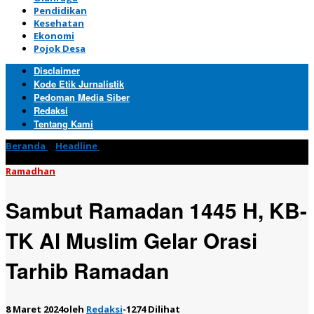
Pendidikan
Kesehatan
Ekonomi
Pojok Desa
Disclaimer
Kode Etik Jurnalistik
Pedoman Media Siber
Redaksi
Tentang Kami
Beranda
»
Headline
»
Sambut Ramadan 1445 H, KB-TK Al Muslim
Gelar Orasi Tarhib Ramadan
Ramadhan
Sambut Ramadan 1445 H, KB-
TK Al Muslim Gelar Orasi
Tarhib Ramadan
8 Maret 2024
oleh
Redaksi
-
1274 Dilihat