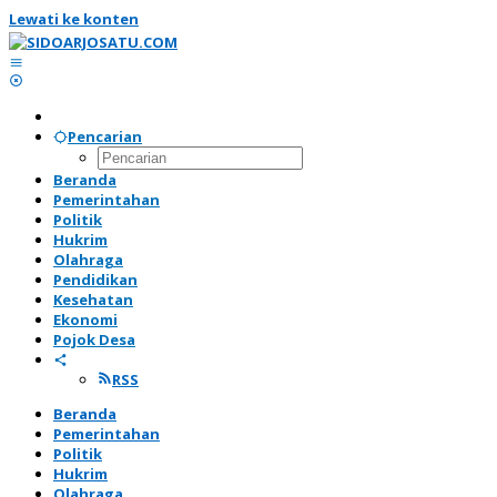
Lewati ke konten
Pencarian
Beranda
Pemerintahan
Politik
Hukrim
Olahraga
Pendidikan
Kesehatan
Ekonomi
Pojok Desa
RSS
Beranda
Pemerintahan
Politik
Hukrim
Olahraga