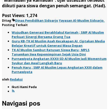
‘’Marhaban ya Ramadan’’. ujar ustadzah tersebut
diikuti para siswa dengan penuh semangat. (Had).
Post Views:
1,274
Ditag
Dinas Pendidikan Sidoarjo
Yayasan Al-Muslim Sidoarjo.
Posting Terkait
Wujudkan Generasi Berakhlakul Karimah ; SMP Al Muslim
Perkuat Sinergi Bersama Orang Tua
Guru KB-TK Al Muslim Asah Kecakapan AI, Ciptakan Media
Belajar Kreatif untuk Generasi Masa Depan
TK Al Muslim Sambut Ratusan Siswa Baru ; MPLS
Tanamkan Jiwa Kepemimpinan Sejak Usia Dini
Purnawiyata Angkatan XXXII SD Al Muslim Jadi Momentum
Syukur dan Awal Langkah Baru
Penuh Haru ; SMP Al Muslim Lepas Angkatan XXIII dalam
Purnawiyata
oleh
Redaksi
Ikuti Kami Pada
Navigasi pos