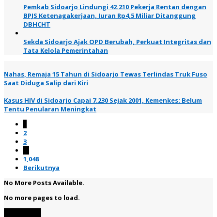
Pemkab Sidoarjo Lindungi 42.210 Pekerja Rentan dengan
BPJS Ketenagakerjaan, Iuran Rp4,5 Miliar Ditanggung
DBHCHT
Sekda Sidoarjo Ajak OPD Berubah, Perkuat Integritas dan
Tata Kelola Pemerintahan
Nahas, Remaja 15 Tahun di Sidoarjo Tewas Terlindas Truk Fuso
Saat Diduga Salip dari Kiri
Kasus HIV di Sidoarjo Capai 7.230 Sejak 2001, Kemenkes: Belum
Tentu Penularan Meningkat
1
2
3
…
1,048
Berikutnya
No More Posts Available.
No more pages to load.
View More