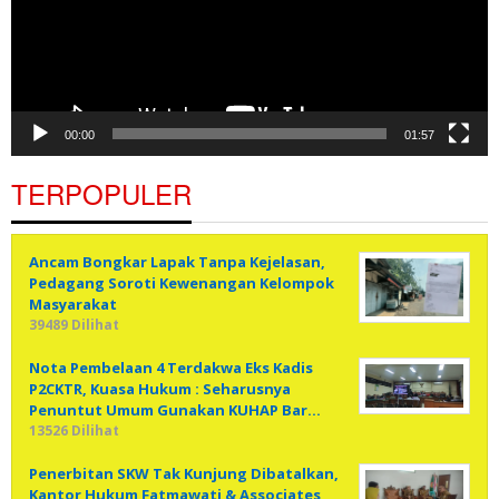
00:00
01:57
TERPOPULER
Ancam Bongkar Lapak Tanpa Kejelasan,
Pedagang Soroti Kewenangan Kelompok
Masyarakat
39489 Dilihat
Nota Pembelaan 4 Terdakwa Eks Kadis
P2CKTR, Kuasa Hukum : Seharusnya
Penuntut Umum Gunakan KUHAP Bar…
13526 Dilihat
Penerbitan SKW Tak Kunjung Dibatalkan,
Kantor Hukum Fatmawati & Associates