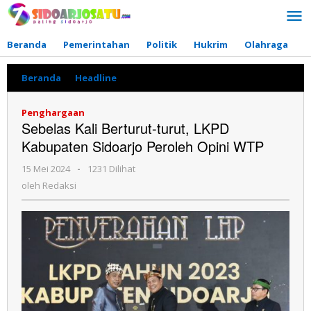
Lewati
ke
konten
Beranda
Pemerintahan
Politik
Hukrim
Olahraga
P
Beranda
»
Headline
»
Sebelas
Kali
Berturut-
Penghargaan
turut,
Sebelas Kali Berturut-turut, LKPD
LKPD
Kabupaten Sidoarjo Peroleh Opini WTP
Kabupaten
Sidoarjo
15 Mei 2024
oleh
-
1231 Dilihat
Peroleh
Redaksi
Opini
oleh
Redaksi
WTP