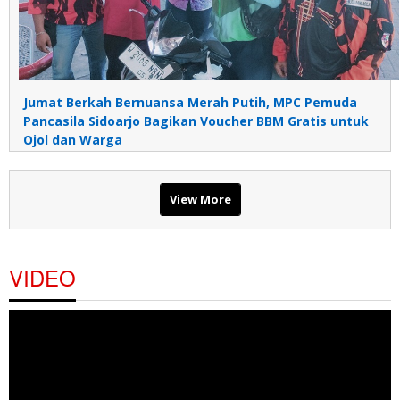
Jumat Berkah Bernuansa Merah Putih, MPC Pemuda
Pancasila Sidoarjo Bagikan Voucher BBM Gratis untuk
Ojol dan Warga
View More
VIDEO
Pemutar
Video