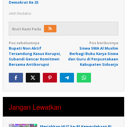
Demokrat Ke 25
oleh
Redaksi
Ikuti Kami Pada
Navigasi
Pos sebelumnya
Pos berikutnya
Bupati Non Aktif
Siswa SMA Al Muslim
pos
Tersandung Kasus Korupsi,
Berbagi Buku Karya Siswa
Subandi Gencar Komitmen
dan Guru di Perpustakaan
Bersama Antikorupsi
Kabupaten Sidoarjo
Jangan Lewatkan
Meriahkan HUT ke-81 Kemerdekaan RI,