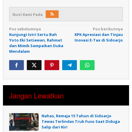
Ikuti Kami Pada
Navigasi
Pos sebelumnya
Pos berikutnya
Kunjungi Istri Sertu Bah
KPK Apresiasi dan Tinjau
pos
Yoto Eki Setiawan, Rahmat
Inovasi E-Tax di Sidoarjo
dan Mimik Sampaikan Duka
Mendalam
Jangan Lewatkan
Nahas, Remaja 15 Tahun di Sidoarjo
Tewas Terlindas Truk Fuso Saat Diduga
Salip dari Kiri