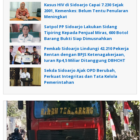
Kasus HIV di Sidoarjo Capai 7.230 Sejak
2001, Kemenkes: Belum Tentu Penularan
Meningkat
Satpol PP Sidoarjo Lakukan Sidang
Tipiring Kepada Penjual Miras, 600 Botol
Barang Bukti Siap Dimusnahkan
Pemkab Sidoarjo Lindungi 42.210 Pekerja
Rentan dengan BPJS Ketenagakerjaan,
Iuran Rp4,5 Miliar Ditanggung DBHCHT
Sekda Sidoarjo Ajak OPD Berubah,
Perkuat Integritas dan Tata Kelola
Pemerintahan