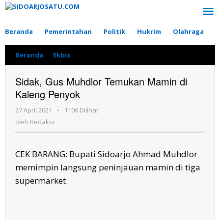
Lewati
ke
konten
Beranda
Pemerintahan
Politik
Hukrim
Olahraga
P
Beranda
»
Ekbis
»
Sidak,
Gus
Muhdlor
Sidak, Gus Muhdlor Temukan Mamin di
Temukan
Kaleng Penyok
Mamin
di
27 April 2021
oleh
-
1106 Dilihat
Kaleng
Redaksi
Penyok
oleh
Redaksi
CEK BARANG: Bupati Sidoarjo Ahmad Muhdlor
memimpin langsung peninjauan mamin di tiga
supermarket.