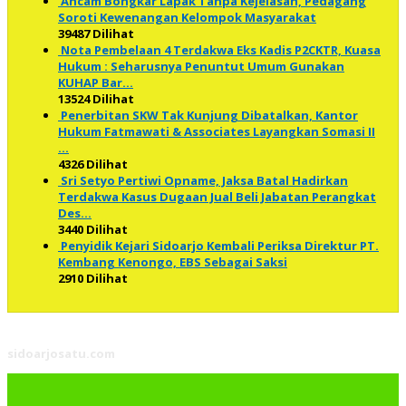
Ancam Bongkar Lapak Tanpa Kejelasan, Pedagang
Soroti Kewenangan Kelompok Masyarakat
39487 Dilihat
Nota Pembelaan 4 Terdakwa Eks Kadis P2CKTR, Kuasa
Hukum : Seharusnya Penuntut Umum Gunakan
KUHAP Bar…
13524 Dilihat
Penerbitan SKW Tak Kunjung Dibatalkan, Kantor
Hukum Fatmawati & Associates Layangkan Somasi II
…
4326 Dilihat
Sri Setyo Pertiwi Opname, Jaksa Batal Hadirkan
Terdakwa Kasus Dugaan Jual Beli Jabatan Perangkat
Des…
3440 Dilihat
Penyidik Kejari Sidoarjo Kembali Periksa Direktur PT.
Kembang Kenongo, EBS Sebagai Saksi
2910 Dilihat
sidoarjosatu.com