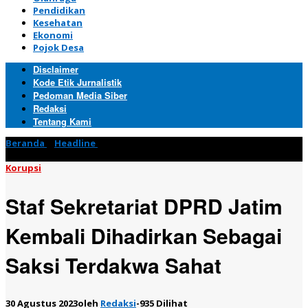
Pendidikan
Kesehatan
Ekonomi
Pojok Desa
Disclaimer
Kode Etik Jurnalistik
Pedoman Media Siber
Redaksi
Tentang Kami
Beranda
»
Headline
»
Staf Sekretariat DPRD Jatim Kembali
Dihadirkan Sebagai Saksi Terdakwa Sahat
Korupsi
Staf Sekretariat DPRD Jatim
Kembali Dihadirkan Sebagai
Saksi Terdakwa Sahat
30 Agustus 2023
oleh
Redaksi
-
935 Dilihat