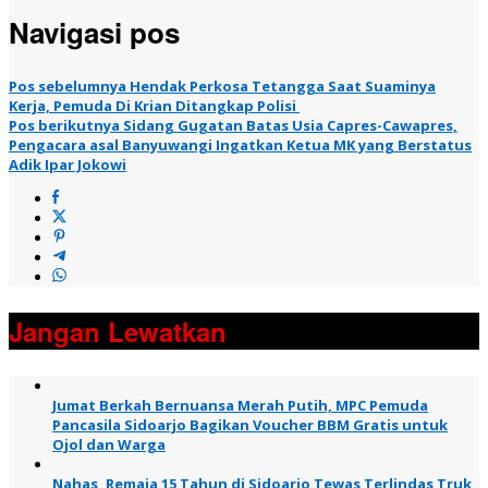
Navigasi pos
Pos sebelumnya
Hendak Perkosa Tetangga Saat Suaminya
Kerja, Pemuda Di Krian Ditangkap Polisi
Pos berikutnya
Sidang Gugatan Batas Usia Capres-Cawapres,
Pengacara asal Banyuwangi Ingatkan Ketua MK yang Berstatus
Adik Ipar Jokowi
Jangan Lewatkan
Jumat Berkah Bernuansa Merah Putih, MPC Pemuda
Pancasila Sidoarjo Bagikan Voucher BBM Gratis untuk
Ojol dan Warga
Nahas, Remaja 15 Tahun di Sidoarjo Tewas Terlindas Truk