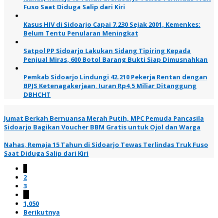
Fuso Saat Diduga Salip dari Kiri
Kasus HIV di Sidoarjo Capai 7.230 Sejak 2001, Kemenkes:
Belum Tentu Penularan Meningkat
Satpol PP Sidoarjo Lakukan Sidang Tipiring Kepada
Penjual Miras, 600 Botol Barang Bukti Siap Dimusnahkan
Pemkab Sidoarjo Lindungi 42.210 Pekerja Rentan dengan
BPJS Ketenagakerjaan, Iuran Rp4,5 Miliar Ditanggung
DBHCHT
Jumat Berkah Bernuansa Merah Putih, MPC Pemuda Pancasila
Sidoarjo Bagikan Voucher BBM Gratis untuk Ojol dan Warga
Nahas, Remaja 15 Tahun di Sidoarjo Tewas Terlindas Truk Fuso
Saat Diduga Salip dari Kiri
1
2
3
…
1,050
Berikutnya