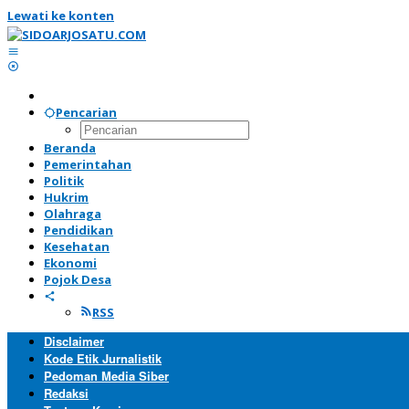
Lewati ke konten
Pencarian
Beranda
Pemerintahan
Politik
Hukrim
Olahraga
Pendidikan
Kesehatan
Ekonomi
Pojok Desa
RSS
Disclaimer
Kode Etik Jurnalistik
Pedoman Media Siber
Redaksi