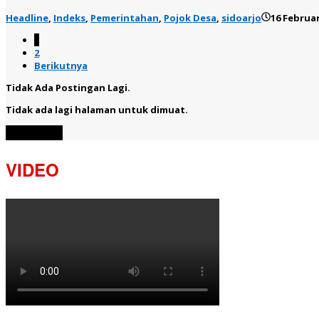
Headline
,
Indeks
,
Pemerintahan
,
Pojok Desa
,
sidoarjo
16 Februar
1
2
Berikutnya
Tidak Ada Postingan Lagi.
Tidak ada lagi halaman untuk dimuat.
Muat Lebih
VIDEO