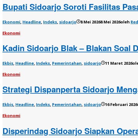
Bupati Sidoarjo Soroti Fasilitas Pa
Ekonomi
,
Headline
,
Indeks
,
sidoarjo
8 Mei 2026
8 Mei 2026
oleh
Red
Ekonomi
Kadin Sidoarjo Blak – Blakan Soal
Ekbis
,
Headline
,
Indeks
,
Pemerintahan
,
sidoarjo
11 Maret 2026
ol
Ekonomi
Strategi Dispanperta Sidoarjo Meng
Ekbis
,
Headline
,
Indeks
,
Pemerintahan
,
sidoarjo
16 Februari 2026
Ekonomi
Disperindag Sidoarjo Siapkan Oper