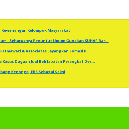
ti Kewenangan Kelompok Masyarakat
Hukum : Seharusnya Penuntut Umum Gunakan KUHAP Bar…
Fatmawati & Associates Layangkan Somasi II …
a Kasus Dugaan Jual Beli Jabatan Perangkat Des…
embang Kenongo, EBS Sebagai Saksi