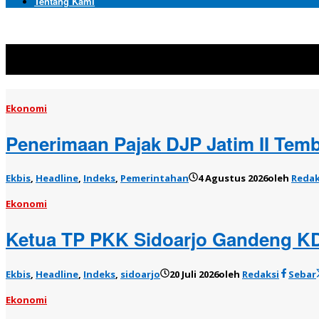
Tentang Kami
Topik:
Ekonomi
Ekonomi
Penerimaan Pajak DJP Jatim II Temb
Ekbis
,
Headline
,
Indeks
,
Pemerintahan
4 Agustus 2026
oleh
Redak
Ekonomi
Ketua TP PKK Sidoarjo Gandeng KD
Ekbis
,
Headline
,
Indeks
,
sidoarjo
20 Juli 2026
oleh
Redaksi
Sebar
Ekonomi