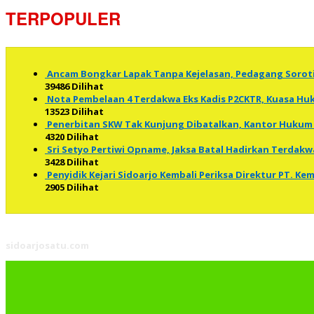
TERPOPULER
Ancam Bongkar Lapak Tanpa Kejelasan, Pedagang Soro
39486 Dilihat
Nota Pembelaan 4 Terdakwa Eks Kadis P2CKTR, Kuasa 
13523 Dilihat
Penerbitan SKW Tak Kunjung Dibatalkan, Kantor Hukum 
4320 Dilihat
Sri Setyo Pertiwi Opname, Jaksa Batal Hadirkan Terdakw
3428 Dilihat
Penyidik Kejari Sidoarjo Kembali Periksa Direktur PT. K
2905 Dilihat
sidoarjosatu.com