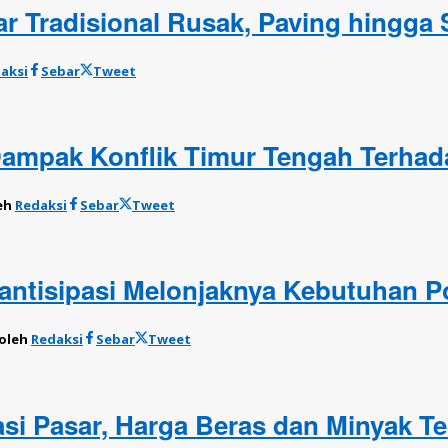
sar Tradisional Rusak, Paving hingga 
aksi
Sebar
Tweet
 Dampak Konflik Timur Tengah Terhad
eh
Redaksi
Sebar
Tweet
antisipasi Melonjaknya Kebutuhan Pok
oleh
Redaksi
Sebar
Tweet
asi Pasar, Harga Beras dan Minyak 