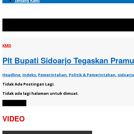
Tentang Kami
Topik:
KMD
KMD
Plt Bupati Sidoarjo Tegaskan Pramu
Headline
,
Indeks
,
Pemerintahan
,
Politik & Pemerintahan
,
sidoarj
Tidak Ada Postingan Lagi.
Tidak ada lagi halaman untuk dimuat.
Muat Lebih
VIDEO