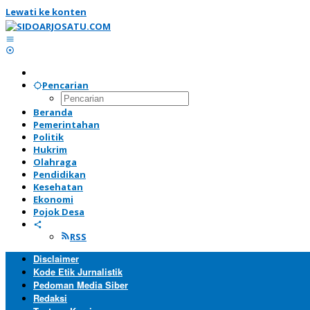
Lewati ke konten
Pencarian
Beranda
Pemerintahan
Politik
Hukrim
Olahraga
Pendidikan
Kesehatan
Ekonomi
Pojok Desa
RSS
Disclaimer
Kode Etik Jurnalistik
Pedoman Media Siber
Redaksi