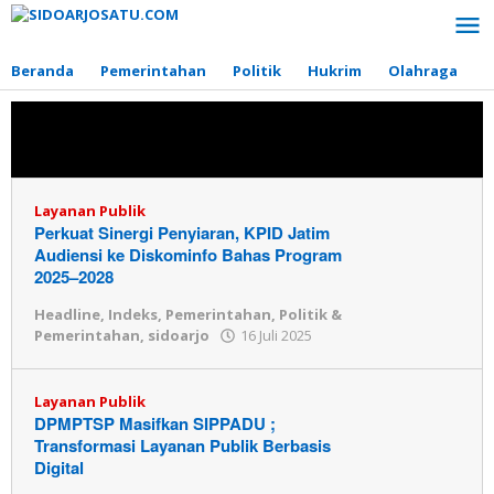
Lewati
ke
konten
Beranda
Pemerintahan
Politik
Hukrim
Olahraga
P
Topik:
Layanan Publik
Layanan Publik
Perkuat Sinergi Penyiaran, KPID Jatim
Audiensi ke Diskominfo Bahas Program
2025–2028
Headline
,
Indeks
,
Pemerintahan
,
Politik &
Pemerintahan
,
sidoarjo
16 Juli 2025
oleh
Redaksi
Layanan Publik
DPMPTSP Masifkan SIPPADU ;
Transformasi Layanan Publik Berbasis
Digital