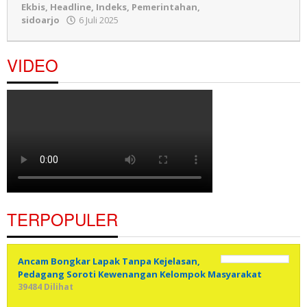
Ekbis
,
Headline
,
Indeks
,
Pemerintahan
,
sidoarjo
6 Juli 2025
oleh
Redaksi
VIDEO
TERPOPULER
Ancam Bongkar Lapak Tanpa Kejelasan,
Pedagang Soroti Kewenangan Kelompok Masyarakat
39484 Dilihat