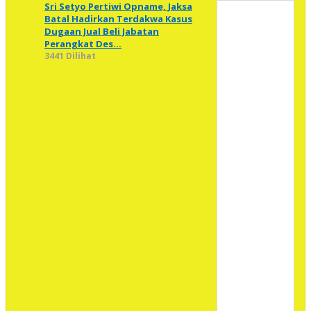
Sri Setyo Pertiwi Opname, Jaksa
Batal Hadirkan Terdakwa Kasus
Dugaan Jual Beli Jabatan
Perangkat Des…
3441 Dilihat