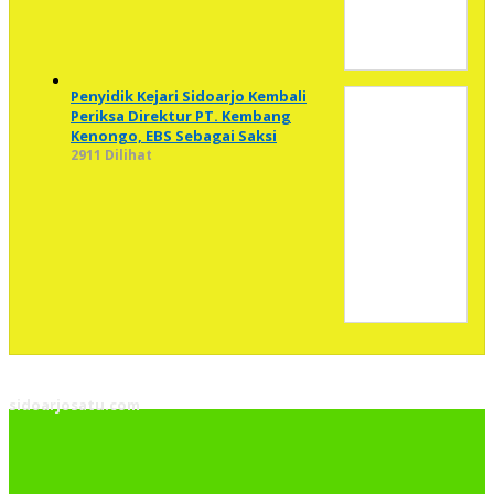
Penyidik Kejari Sidoarjo Kembali
Periksa Direktur PT. Kembang
Kenongo, EBS Sebagai Saksi
2911 Dilihat
sidoarjosatu.com