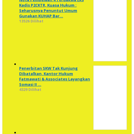
Kadis P2CKTR, Kuasa Hukum :
Seharusnya Penuntut Umum
Gunakan KUHAP Bar…
13526 Dilihat
Penerbitan SKW Tak Kunjung
Dibatalkan, Kantor Hukum
Fatmawati & Associates Layangkan
Somasi II …
4329 Dilihat