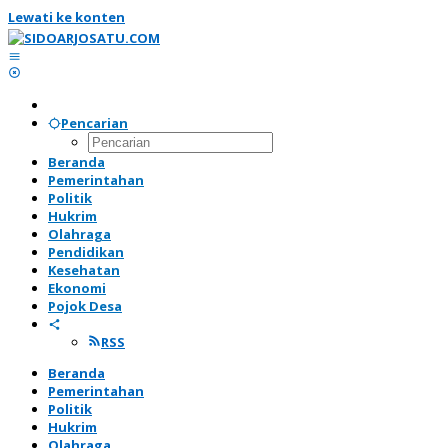
Lewati ke konten
Pencarian
Beranda
Pemerintahan
Politik
Hukrim
Olahraga
Pendidikan
Kesehatan
Ekonomi
Pojok Desa
RSS
Beranda
Pemerintahan
Politik
Hukrim
Olahraga