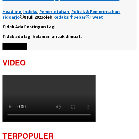
Headline
,
Indeks
,
Pemerintahan
,
Politik & Pemerintahan
,
sidoarjo
8 Juli 2023
oleh
Redaksi
Sebar
Tweet
Tidak Ada Postingan Lagi.
Tidak ada lagi halaman untuk dimuat.
Muat Lebih
VIDEO
TERPOPULER