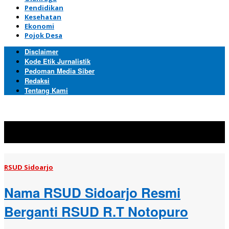
Pendidikan
Kesehatan
Ekonomi
Pojok Desa
Disclaimer
Kode Etik Jurnalistik
Pedoman Media Siber
Redaksi
Tentang Kami
Topik:
RSUD Sidoarjo
RSUD Sidoarjo
Nama RSUD Sidoarjo Resmi
Berganti RSUD R.T Notopuro