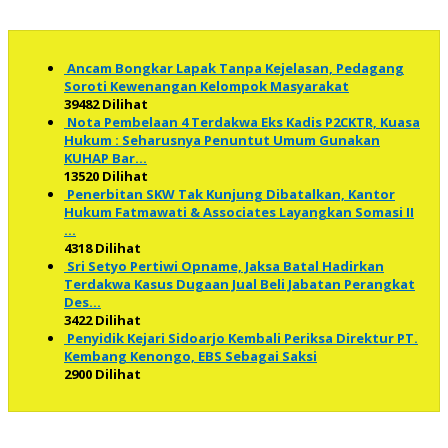
Ancam Bongkar Lapak Tanpa Kejelasan, Pedagang
Soroti Kewenangan Kelompok Masyarakat
39482 Dilihat
Nota Pembelaan 4 Terdakwa Eks Kadis P2CKTR, Kuasa
Hukum : Seharusnya Penuntut Umum Gunakan
KUHAP Bar…
13520 Dilihat
Penerbitan SKW Tak Kunjung Dibatalkan, Kantor
Hukum Fatmawati & Associates Layangkan Somasi II
…
4318 Dilihat
Sri Setyo Pertiwi Opname, Jaksa Batal Hadirkan
Terdakwa Kasus Dugaan Jual Beli Jabatan Perangkat
Des…
3422 Dilihat
Penyidik Kejari Sidoarjo Kembali Periksa Direktur PT.
Kembang Kenongo, EBS Sebagai Saksi
2900 Dilihat