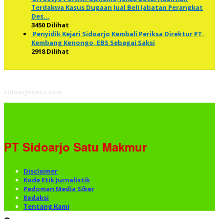
Terdakwa Kasus Dugaan Jual Beli Jabatan Perangkat
Des…
3450 Dilihat
Penyidik Kejari Sidoarjo Kembali Periksa Direktur PT.
Kembang Kenongo, EBS Sebagai Saksi
2918 Dilihat
sidoarjosatu.com
PT Sidoarjo Satu Makmur
Disclaimer
Kode Etik Jurnalistik
Pedoman Media Siber
Redaksi
Tentang Kami