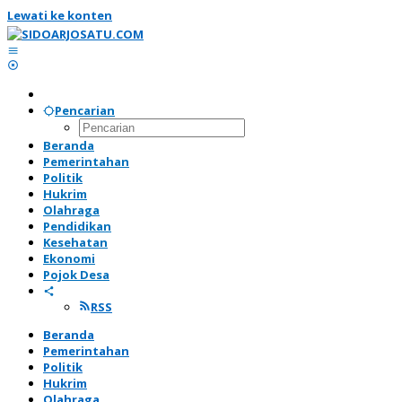
Lewati ke konten
Pencarian
Beranda
Pemerintahan
Politik
Hukrim
Olahraga
Pendidikan
Kesehatan
Ekonomi
Pojok Desa
RSS
Beranda
Pemerintahan
Politik
Hukrim
Olahraga