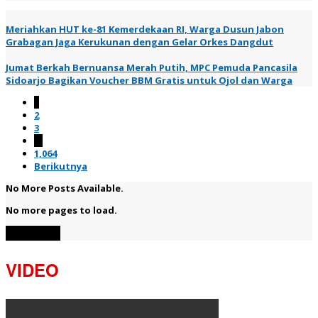
Meriahkan HUT ke-81 Kemerdekaan RI, Warga Dusun Jabon
Grabagan Jaga Kerukunan dengan Gelar Orkes Dangdut
Jumat Berkah Bernuansa Merah Putih, MPC Pemuda Pancasila
Sidoarjo Bagikan Voucher BBM Gratis untuk Ojol dan Warga
1
2
3
…
1,064
Berikutnya
No More Posts Available.
No more pages to load.
View More
VIDEO