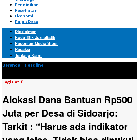
Pendidikan
Kesehatan
Ekonomi
Pojok Desa
Disclaimer
Kode Etik Jurnalistik
Pedoman Media Siber
Redaksi
Tentang Kami
Beranda
»
Headline
»
Alokasi Dana Bantuan Rp500 Juta per Desa
di Sidoarjo: Tarkit : "Harus ada indikator yang jelas. Tidak bisa
dipukul rata"
Legislatif
Alokasi Dana Bantuan Rp500
Juta per Desa di Sidoarjo:
Tarkit : “Harus ada indikator
yang jelas. Tidak bisa dipukul