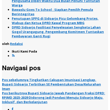
Pengusaha Diberi Waktu Dua Bulan Penuhi Tuntutan
Warga
Bawaslu Goes To School : Siapkan Pemilih Pemula
Berintegritas
Penutupan SPPG di Sidoarjo Picu Gelombang Protes,
Wabup dan Ketua DPRD Kawal Program MBG
DPRD Sidoarjo Fasilitasi Penyelesaian Sengketa Lahan
Gogol Urangagung, Pengembang Komitmen Tuntaskan
Pembayaran Ganti Rugi
oleh
Redaksi
Ikuti Kami Pada
Navigasi pos
Pos sebelumnya
Tingkatkan Cakupan Imunisasi Lengkap,
Bupati Sidoarjo Terbitkan SE Pembentukan Desa/Kelurahan
Iman
Pos berikutnya
Bupati Sidoarjo Jawab Pandangan Fraksi DPRD:
RPJMD 2025-2029 Didorong Jadi Pondasi Menuju Sidoarjo Maju,
Inklusif, dan Berkelanjutan