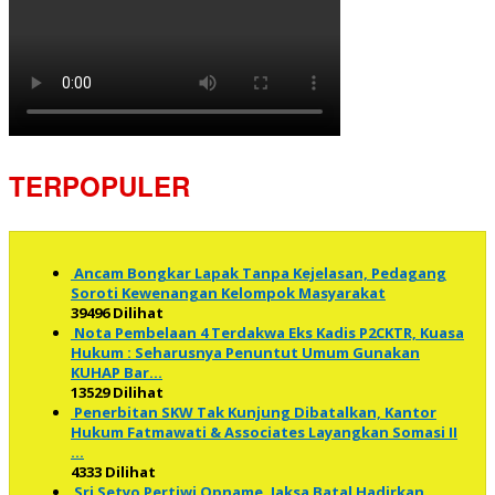
TERPOPULER
Ancam Bongkar Lapak Tanpa Kejelasan, Pedagang
Soroti Kewenangan Kelompok Masyarakat
39496 Dilihat
Nota Pembelaan 4 Terdakwa Eks Kadis P2CKTR, Kuasa
Hukum : Seharusnya Penuntut Umum Gunakan
KUHAP Bar…
13529 Dilihat
Penerbitan SKW Tak Kunjung Dibatalkan, Kantor
Hukum Fatmawati & Associates Layangkan Somasi II
…
4333 Dilihat
Sri Setyo Pertiwi Opname, Jaksa Batal Hadirkan