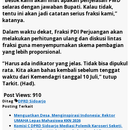
“Besok kami akan lihat apakah penjelasan PMD
selaras dengan jawaban Bupati. Kalau tidak,
tentu ini akan jadi catatan serius fraksi kami,”
katanya.
Dalam waktu dekat, Fraksi PDI Perjuangan akan
melakukan perhitungan ulang dan diskusi lintas
fraksi guna menyempurnakan skema pembagian
yang lebih proporsional.
“Harus ada indikator yang jelas. Tidak bisa dipukul
rata. Kita akan bahas kembali sebelum tenggat
waktu dari Kemendagri tanggal 10 Juli,” tutup
Tarkit. (Had).
Post Views:
910
Ditag
DPRD Sidoarjo
Posting Terkait
Menguatkan Desa, Menginspirasi Indonesia: Rektor
UMAHA Lepas Mahasiswa KKN 2026
Komisi C DPRD Sidoarjo Mediasi Polemik Karoseri Seketi,