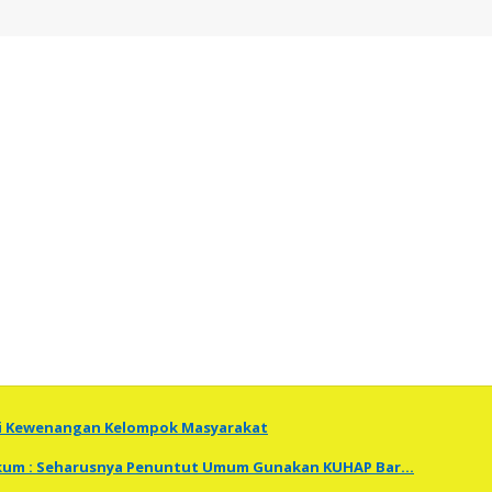
ti Kewenangan Kelompok Masyarakat
Hukum : Seharusnya Penuntut Umum Gunakan KUHAP Bar…