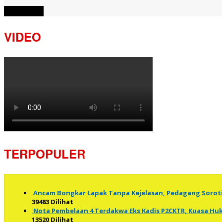
Muat Lebih
VIDEO
TERPOPULER
Ancam Bongkar Lapak Tanpa Kejelasan, Pedagang Soro
39483 Dilihat
Nota Pembelaan 4 Terdakwa Eks Kadis P2CKTR, Kuasa 
13520 Dilihat