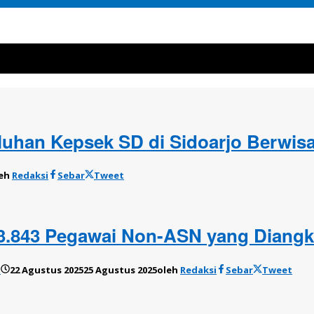
luhan Kepsek SD di Sidoarjo Berwisa
leh
Redaksi
Sebar
Tweet
 3.843 Pegawai Non-ASN yang Diang
o
22 Agustus 2025
25 Agustus 2025
oleh
Redaksi
Sebar
Tweet