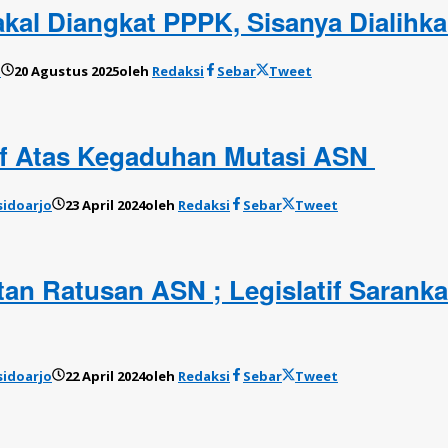
al Diangkat PPPK, Sisanya Dialihk
o
20 Agustus 2025
oleh
Redaksi
Sebar
Tweet
f Atas Kegaduhan Mutasi ASN
sidoarjo
23 April 2024
oleh
Redaksi
Sebar
Tweet
an Ratusan ASN ; Legislatif Saran
sidoarjo
22 April 2024
oleh
Redaksi
Sebar
Tweet