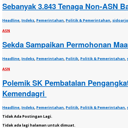
Sebanyak 3.843 Tenaga Non-ASN Bak
Headline
,
Indeks
,
Pemerintahan
,
Politik & Pemerintahan
,
sidoarj
ASN
Sekda Sampaikan Permohonan Maa
Headline
,
Indeks
,
Pemerintahan
,
Politik
,
Politik & Pemerintahan
,
ASN
Polemik SK Pembatalan Pengangkat
Kemendagri
Headline
,
Indeks
,
Pemerintahan
,
Politik
,
Politik & Pemerintahan
,
Tidak Ada Postingan Lagi.
Tidak ada lagi halaman untuk dimuat.