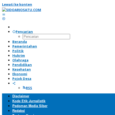
Lewati ke konten
Pencarian
Beranda
Pemerintahan
Politik
Hukrim
Olahraga
Pendidikan
Kesehatan
Ekonomi
Pojok Desa
RSS
Disclaimer
Kode Etik Jurnalistik
Pedoman Media Siber
Redaksi