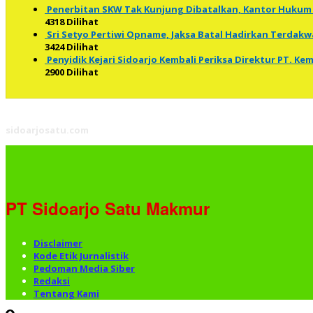
Penerbitan SKW Tak Kunjung Dibatalkan, Kantor Hukum 
4318 Dilihat
Sri Setyo Pertiwi Opname, Jaksa Batal Hadirkan Terdakw
3424 Dilihat
Penyidik Kejari Sidoarjo Kembali Periksa Direktur PT. K
2900 Dilihat
sidoarjosatu.com
PT Sidoarjo Satu Makmur
Disclaimer
Kode Etik Jurnalistik
Pedoman Media Siber
Redaksi
Tentang Kami