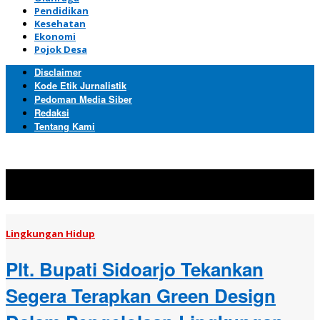
Pendidikan
Kesehatan
Ekonomi
Pojok Desa
Disclaimer
Kode Etik Jurnalistik
Pedoman Media Siber
Redaksi
Tentang Kami
Topik:
Lingkungan Hidup
Lingkungan Hidup
Plt. Bupati Sidoarjo Tekankan
Segera Terapkan Green Design