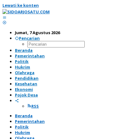
Lewati ke konten
Jumat, 7 Agustus 2026
Pencarian
Beranda
Pemerintahan
Politik
Hukrim
Olahraga
Pendidikan
Kesehatan
Ekonomi
Pojok Desa
RSS
Beranda
Pemerintahan
Politik
Hukrim
Olahraga