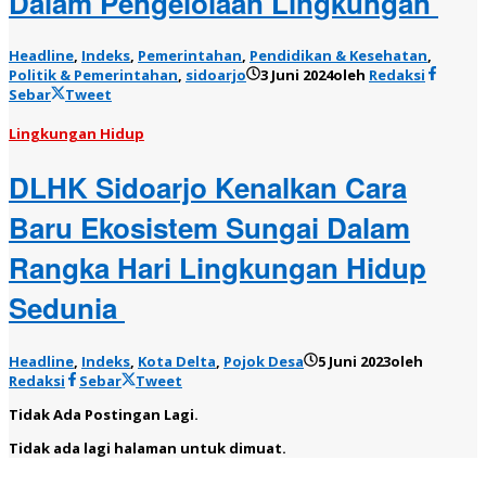
Dalam Pengelolaan Lingkungan
Headline
,
Indeks
,
Pemerintahan
,
Pendidikan & Kesehatan
,
Politik & Pemerintahan
,
sidoarjo
3 Juni 2024
oleh
Redaksi
Sebar
Tweet
Lingkungan Hidup
DLHK Sidoarjo Kenalkan Cara
Baru Ekosistem Sungai Dalam
Rangka Hari Lingkungan Hidup
Sedunia
Headline
,
Indeks
,
Kota Delta
,
Pojok Desa
5 Juni 2023
oleh
Redaksi
Sebar
Tweet
Tidak Ada Postingan Lagi.
Tidak ada lagi halaman untuk dimuat.