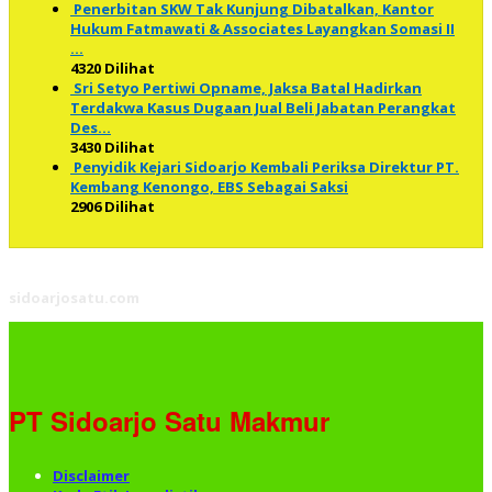
Penerbitan SKW Tak Kunjung Dibatalkan, Kantor
Hukum Fatmawati & Associates Layangkan Somasi II
…
4320 Dilihat
Sri Setyo Pertiwi Opname, Jaksa Batal Hadirkan
Terdakwa Kasus Dugaan Jual Beli Jabatan Perangkat
Des…
3430 Dilihat
Penyidik Kejari Sidoarjo Kembali Periksa Direktur PT.
Kembang Kenongo, EBS Sebagai Saksi
2906 Dilihat
sidoarjosatu.com
PT Sidoarjo Satu Makmur
Disclaimer