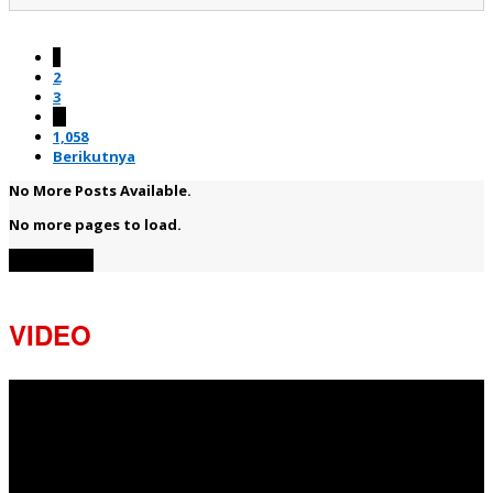
1
2
3
…
1,058
Berikutnya
No More Posts Available.
No more pages to load.
View More
VIDEO
Pemutar
Video