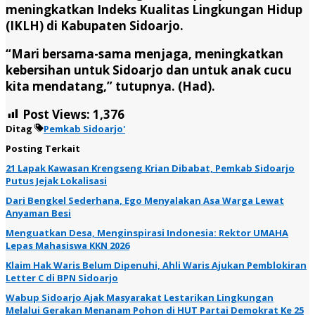
meningkatkan Indeks Kualitas Lingkungan Hidup
(IKLH) di Kabupaten Sidoarjo.
“Mari bersama-sama menjaga, meningkatkan
kebersihan untuk Sidoarjo dan untuk anak cucu
kita mendatang,” tutupnya. (Had).
Post Views:
1,376
Ditag
Pemkab Sidoarjo'
Posting Terkait
21 Lapak Kawasan Krengseng Krian Dibabat, Pemkab Sidoarjo
Putus Jejak Lokalisasi
Dari Bengkel Sederhana, Ego Menyalakan Asa Warga Lewat
Anyaman Besi
Menguatkan Desa, Menginspirasi Indonesia: Rektor UMAHA
Lepas Mahasiswa KKN 2026
Klaim Hak Waris Belum Dipenuhi, Ahli Waris Ajukan Pemblokiran
Letter C di BPN Sidoarjo
Wabup Sidoarjo Ajak Masyarakat Lestarikan Lingkungan
Melalui Gerakan Menanam Pohon di HUT Partai Demokrat Ke 25