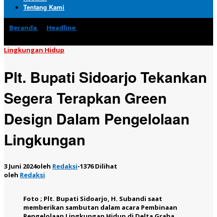
Tentang Kami
Beranda
»
Headline
»
Plt. Bupati Sidoarjo Tekankan Segera
Terapkan Green Design Dalam Pengelolaan Lingkungan
Lingkungan Hidup
Plt. Bupati Sidoarjo Tekankan
Segera Terapkan Green
Design Dalam Pengelolaan
Lingkungan
3 Juni 2024
oleh
Redaksi
-
1376 Dilihat
oleh
Redaksi
Foto ; Plt. Bupati Sidoarjo, H. Subandi saat
memberikan sambutan dalam acara Pembinaan
Pengelolaan Lingkungan Hidup di Delta Graha