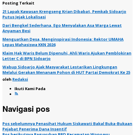
Posting Terkait
21 Lapak Kawasan Krengseng Krian Dibabat, Pemkab Sidoarjo
Putus Jejak Lokalisasi
Dari Bengkel Sederhana, Ego Menyalakan Asa Warga Lewat
Anyaman Besi
Menguatkan Desa, Menginspirasi Indonesia: Rektor UMAHA
Lepas Mahasiswa KKN 2026
Klaim Hak Waris Belum Dipenuhi, Ahli Waris Ajukan Pemblokiran
Letter C di BPN Sidoarjo
Wabup Sidoarjo Ajak Masyarakat Lestarikan Lingkungan
Melalui Gerakan Menanam Pohon di HUT Partai Demokrat Ke 25
oleh
Redaksi
Ikuti Kami Pada
Navigasi pos
Pos sebelumnya
Penasihat Hukum Siskawati Bakal Buka-Bukaan
Pejabat Penerima Dana Insentif
Pos berikutnya
Paguyuban BPD Kecamatan Wonoayu