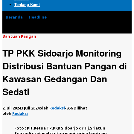
Tentang Kami
Beranda
»
Headline
»
TP PKK Sidoarjo Monitoring
Distribusi Bantuan Pangan di Kawasan Gedangan Dan
Sedati
Bantuan Pangan
TP PKK Sidoarjo Monitoring
Distribusi Bantuan Pangan di
Kawasan Gedangan Dan
Sedati
2 Juli 2024
3 Juli 2024
oleh
Redaksi
-
856 Dilihat
oleh
Redaksi
Foto ; Plt.Ketua TP.PKK Sidoarjo dr.Hj.Sriatun
Subandi saat melakukan monitoring bantuan