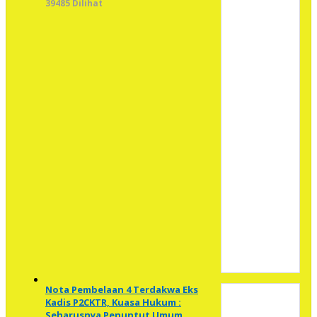
39485 Dilihat
Nota Pembelaan 4 Terdakwa Eks
Kadis P2CKTR, Kuasa Hukum :
Seharusnya Penuntut Umum