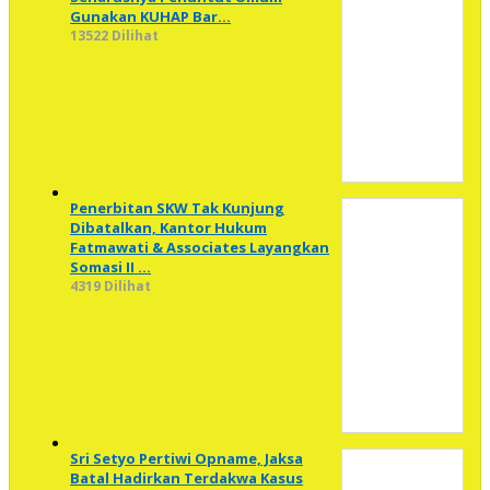
Gunakan KUHAP Bar…
13522 Dilihat
Penerbitan SKW Tak Kunjung
Dibatalkan, Kantor Hukum
Fatmawati & Associates Layangkan
Somasi II …
4319 Dilihat
Sri Setyo Pertiwi Opname, Jaksa
Batal Hadirkan Terdakwa Kasus