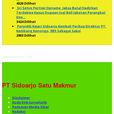
4320 Dilihat
Sri Setyo Pertiwi Opname, Jaksa Batal Hadirkan
Terdakwa Kasus Dugaan Jual Beli Jabatan Perangkat
Des…
3424 Dilihat
Penyidik Kejari Sidoarjo Kembali Periksa Direktur PT.
Kembang Kenongo, EBS Sebagai Saksi
2903 Dilihat
sidoarjosatu.com
PT Sidoarjo Satu Makmur
Disclaimer
Kode Etik Jurnalistik
Pedoman Media Siber
Redaksi