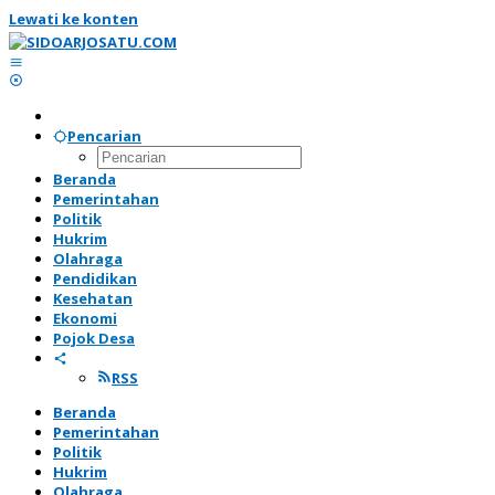
Lewati ke konten
Pencarian
Beranda
Pemerintahan
Politik
Hukrim
Olahraga
Pendidikan
Kesehatan
Ekonomi
Pojok Desa
RSS
Beranda
Pemerintahan
Politik
Hukrim
Olahraga