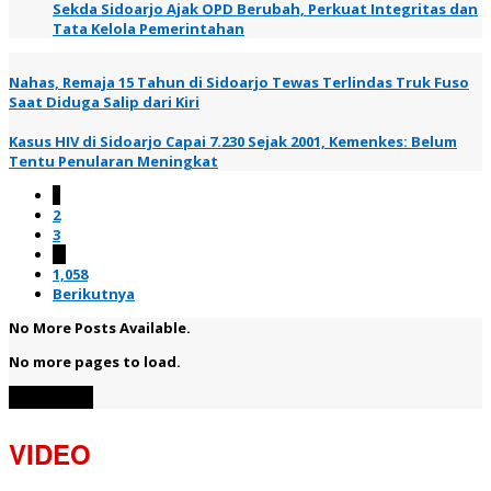
Sekda Sidoarjo Ajak OPD Berubah, Perkuat Integritas dan
Tata Kelola Pemerintahan
Nahas, Remaja 15 Tahun di Sidoarjo Tewas Terlindas Truk Fuso
Saat Diduga Salip dari Kiri
Kasus HIV di Sidoarjo Capai 7.230 Sejak 2001, Kemenkes: Belum
Tentu Penularan Meningkat
1
2
3
…
1,058
Berikutnya
No More Posts Available.
No more pages to load.
View More
VIDEO