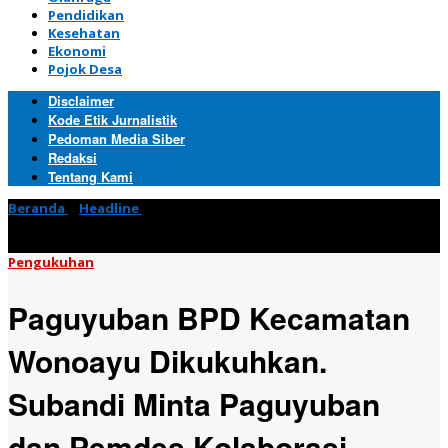
Pendidikan
Kesehatan
Ekonomi
Pojok Desa
Disclaimer
Kode Etik Jurnalistik
Pedoman Media Siber
Redaksi
Tentang Kami
Beranda
»
Headline
»
Paguyuban BPD Kecamatan Wonoayu
Dikukuhkan. Subandi Minta Paguyuban dan Pemdes Kolaborasi
Membangun Desa
Pengukuhan
Paguyuban BPD Kecamatan
Wonoayu Dikukuhkan.
Subandi Minta Paguyuban
dan Pemdes Kolaborasi