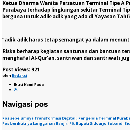
Ketua Dharma Wanita Persatuan Terminal Tipe A P
Purabaya terhadap lingkungan sekitar Terminal 
berguna untuk adik-adik yang ada di Yayasan Tahfi
“adik-adik harus tetap semangat ya dalam menuntu
Riska berharap kegiatan santunan dan bantuan te
menghafal Al-Qur’an, santriwan dan santriwati jug
Post Views:
921
oleh
Redaksi
Ikuti Kami Pada
Navigasi pos
Pos sebelumnya
Transformasi Digital ; Pengelola Terminal Purab
Pos berikutnya
Langganan Banjir, Plt Bupati Sidoarjo Subandi 