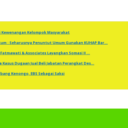
ti Kewenangan Kelompok Masyarakat
Hukum : Seharusnya Penuntut Umum Gunakan KUHAP Bar…
Fatmawati & Associates Layangkan Somasi II …
a Kasus Dugaan Jual Beli Jabatan Perangkat Des…
embang Kenongo, EBS Sebagai Saksi