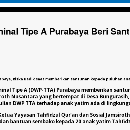
urabaya Beri Santunan Kepada Santri Tahfidzul Qur'an di Bungur
nal Tipe A Purabaya Beri Sant
baya, Riska Badik saat memberikan santunan kepada puluhan anak y
inal Tipe A (DWP-TTA) Purabaya memberikan santu
siroth Nusantara yang bertempat di Desa Bungurasi
lian DWP TTA terhadap anak yatim ada di lingkungan
ua Yayasan Tahfidzul Qur’an dan Sosial Jamsirot
dan bantuan sembako kepada 20 anak yatim Tahfidz