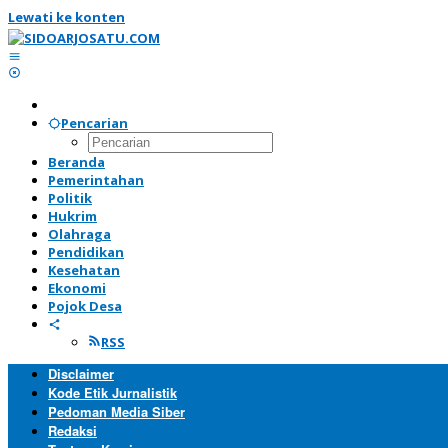
Lewati ke konten
Pencarian
Beranda
Pemerintahan
Politik
Hukrim
Olahraga
Pendidikan
Kesehatan
Ekonomi
Pojok Desa
RSS
Disclaimer
Kode Etik Jurnalistik
Pedoman Media Siber
Redaksi