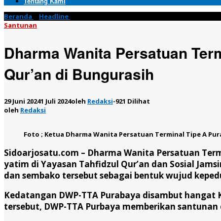
Tentang Kami
Beranda
»
Headline
»
Dharma Wanita Persatuan Terminal Tipe A P
Santunan
Dharma Wanita Persatuan Termi
Qur’an di Bungurasih
29 Juni 2024
1 Juli 2024
oleh
Redaksi
-
921 Dilihat
oleh
Redaksi
Foto ; Ketua Dharma Wanita Persatuan Terminal Tipe A Pura
Sidoarjosatu.com –
Dharma Wanita Persatuan Term
yatim di Yayasan Tahfidzul Qur’an dan Sosial Jam
dan sembako tersebut sebagai bentuk wujud kepedu
Kedatangan DWP-TTA Purabaya disambut hangat Ket
tersebut, DWP-TTA Purbaya memberikan santunan 