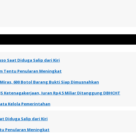
so Saat Diduga Salip dari Kiri
elum Tentu Penularan Meningkat
 Miras, 600 Botol Barang Bukti Siap Dimusnahkan
JS Ketenagakerjaan, Iuran Rp4,5 Miliar Ditanggung DBHCHT
Tata Kelola Pemerintahan
t Diduga Salip dari Kiri
entu Penularan Meningkat