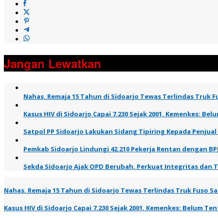
Jangan Lewatkan
Nahas, Remaja 15 Tahun di Sidoarjo Tewas Terlindas Truk Fu
Kasus HIV di Sidoarjo Capai 7.230 Sejak 2001, Kemenkes: B
Satpol PP Sidoarjo Lakukan Sidang Tipiring Kepada Penjual
Pemkab Sidoarjo Lindungi 42.210 Pekerja Rentan dengan BP
Sekda Sidoarjo Ajak OPD Berubah, Perkuat Integritas dan 
Nahas, Remaja 15 Tahun di Sidoarjo Tewas Terlindas Truk Fuso Saa
Kasus HIV di Sidoarjo Capai 7.230 Sejak 2001, Kemenkes: Belum T