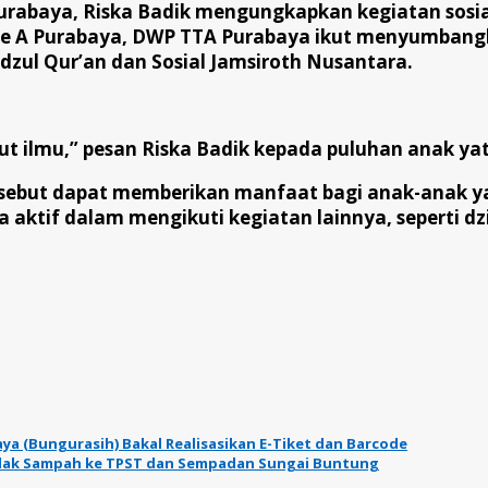
urabaya, Riska Badik mengungkapkan kegiatan sosia
Tipe A Purabaya, DWP TTA Purabaya ikut menyumban
dzul Qur’an dan Sosial Jamsiroth Nusantara.
t ilmu,” pesan Riska Badik kepada puluhan anak yat
rsebut dapat memberikan manfaat bagi anak-anak y
a aktif dalam mengikuti kegiatan lainnya, seperti 
aya (Bungurasih) Bakal Realisasikan E-Tiket dan Barcode
Sidak Sampah ke TPST dan Sempadan Sungai Buntung