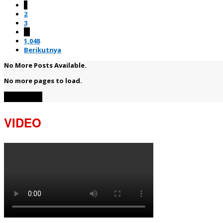
1
2
3
…
1,048
Berikutnya
No More Posts Available.
No more pages to load.
View More
VIDEO