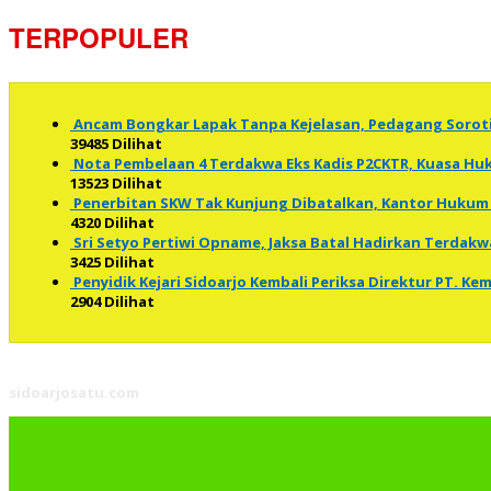
TERPOPULER
Ancam Bongkar Lapak Tanpa Kejelasan, Pedagang Soro
39485 Dilihat
Nota Pembelaan 4 Terdakwa Eks Kadis P2CKTR, Kuasa 
13523 Dilihat
Penerbitan SKW Tak Kunjung Dibatalkan, Kantor Hukum 
4320 Dilihat
Sri Setyo Pertiwi Opname, Jaksa Batal Hadirkan Terdakw
3425 Dilihat
Penyidik Kejari Sidoarjo Kembali Periksa Direktur PT. K
2904 Dilihat
sidoarjosatu.com