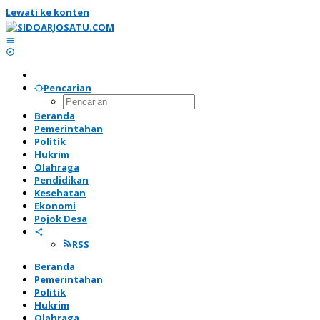
Lewati ke konten
Pencarian
Beranda
Pemerintahan
Politik
Hukrim
Olahraga
Pendidikan
Kesehatan
Ekonomi
Pojok Desa
RSS
Beranda
Pemerintahan
Politik
Hukrim
Olahraga