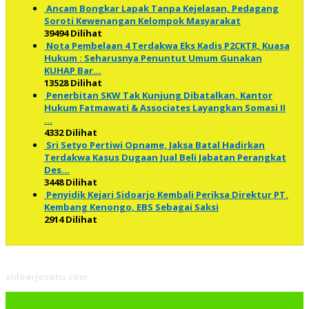
Ancam Bongkar Lapak Tanpa Kejelasan, Pedagang
Soroti Kewenangan Kelompok Masyarakat
39494 Dilihat
Nota Pembelaan 4 Terdakwa Eks Kadis P2CKTR, Kuasa
Hukum : Seharusnya Penuntut Umum Gunakan
KUHAP Bar…
13528 Dilihat
Penerbitan SKW Tak Kunjung Dibatalkan, Kantor
Hukum Fatmawati & Associates Layangkan Somasi II
…
4332 Dilihat
Sri Setyo Pertiwi Opname, Jaksa Batal Hadirkan
Terdakwa Kasus Dugaan Jual Beli Jabatan Perangkat
Des…
3448 Dilihat
Penyidik Kejari Sidoarjo Kembali Periksa Direktur PT.
Kembang Kenongo, EBS Sebagai Saksi
2914 Dilihat
sidoarjosatu.com