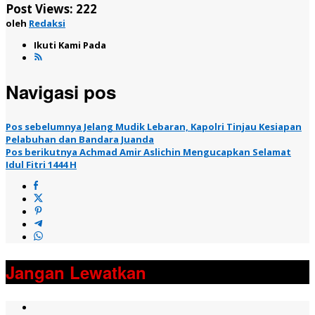
Post Views:
222
oleh
Redaksi
Ikuti Kami Pada
Navigasi pos
Pos sebelumnya
Jelang Mudik Lebaran, Kapolri Tinjau Kesiapan
Pelabuhan dan Bandara Juanda
Pos berikutnya
Achmad Amir Aslichin Mengucapkan Selamat
Idul Fitri 1444 H
Jangan Lewatkan