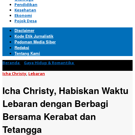
Pendidikan
Kesehatan
Ekonomi
Pojok Desa
Disclaimer
Kode Etik Jurnalistik
Pedoman Media Siber
Redaksi
Tentang Kami
Beranda
»
Gaya Hidup & Romantika
»
Icha Christy, Habiskan
Waktu Lebaran dengan Berbagi Bersama Kerabat dan Tetangga
Icha Christy
,
Lebaran
Icha Christy, Habiskan Waktu
Lebaran dengan Berbagi
Bersama Kerabat dan
Tetangga