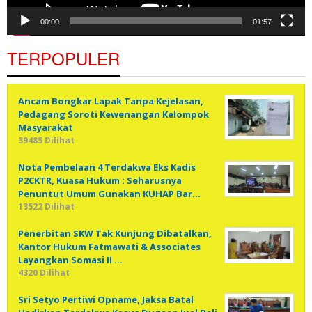
00:00
01:57
TERPOPULER
Ancam Bongkar Lapak Tanpa Kejelasan,
Pedagang Soroti Kewenangan Kelompok
Masyarakat
39485 Dilihat
Nota Pembelaan 4 Terdakwa Eks Kadis
P2CKTR, Kuasa Hukum : Seharusnya
Penuntut Umum Gunakan KUHAP Bar…
13522 Dilihat
Penerbitan SKW Tak Kunjung Dibatalkan,
Kantor Hukum Fatmawati & Associates
Layangkan Somasi II …
4320 Dilihat
Sri Setyo Pertiwi Opname, Jaksa Batal