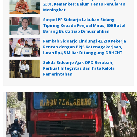
2001, Kemenkes: Belum Tentu Penularan
Meningkat
Satpol PP Sidoarjo Lakukan Sidang
Tipiring Kepada Penjual Miras, 600 Botol
Barang Bukti Siap Dimusnahkan
Pemkab Sidoarjo Lindungi 42.210 Pekerja
Rentan dengan BPJS Ketenagakerjaan,
Iuran Rp4,5 Miliar Ditanggung DBHCHT
Sekda Sidoarjo Ajak OPD Berubah,
Perkuat Integritas dan Tata Kelola
Pemerintahan