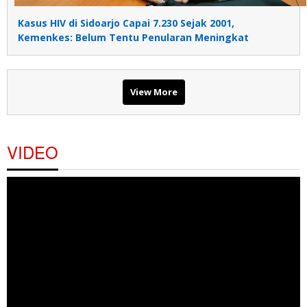
Kasus HIV di Sidoarjo Capai 7.230 Sejak 2001,
Kemenkes: Belum Tentu Penularan Meningkat
View More
VIDEO
Pemutar
Video