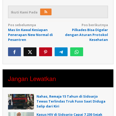
Ikuti Kami Pada
Navigasi
Pos sebelumnya
Pos berikutnya
Mas Iin Kawal Kesiapan
Pilkades Bisa Digelar
pos
Penerapan New Normal di
dengan Aturan Protokol
Pesantren
Kesehatan
Jangan Lewatkan
Nahas, Remaja 15 Tahun di Sidoarjo
Tewas Terlindas Truk Fuso Saat Diduga
Salip dari Kiri
Kasus HIV di Sidoarjo Capai 7.230 Sejak