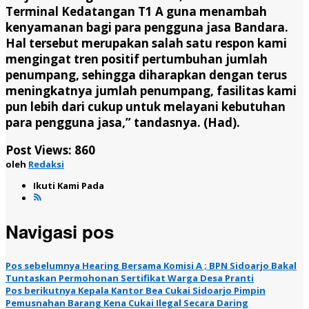
Terminal Kedatangan T1 A guna menambah
kenyamanan bagi para pengguna jasa Bandara.
Hal tersebut merupakan salah satu respon kami
mengingat tren positif pertumbuhan jumlah
penumpang, sehingga diharapkan dengan terus
meningkatnya jumlah penumpang, fasilitas kami
pun lebih dari cukup untuk melayani kebutuhan
para pengguna jasa,” tandasnya. (Had).
Post Views:
860
oleh
Redaksi
Ikuti Kami Pada
Navigasi pos
Pos sebelumnya
Hearing Bersama Komisi A ; BPN Sidoarjo Bakal
Tuntaskan Permohonan Sertifikat Warga Desa Pranti
Pos berikutnya
Kepala Kantor Bea Cukai Sidoarjo Pimpin
Pemusnahan Barang Kena Cukai Ilegal Secara Daring