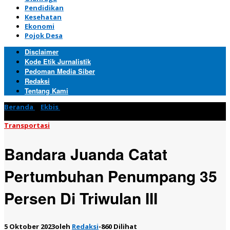
Pendidikan
Kesehatan
Ekonomi
Pojok Desa
Disclaimer
Kode Etik Jurnalistik
Pedoman Media Siber
Redaksi
Tentang Kami
Beranda
»
Ekbis
»
Bandara Juanda Catat Pertumbuhan
Penumpang 35 Persen Di Triwulan III
Transportasi
Bandara Juanda Catat
Pertumbuhan Penumpang 35
Persen Di Triwulan III
5 Oktober 2023
oleh
Redaksi
-
860 Dilihat