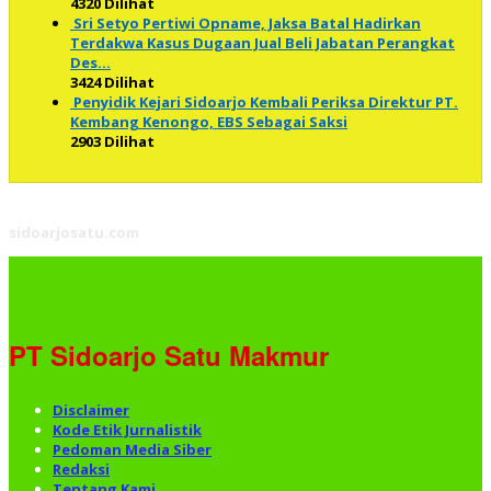
4320 Dilihat
Sri Setyo Pertiwi Opname, Jaksa Batal Hadirkan
Terdakwa Kasus Dugaan Jual Beli Jabatan Perangkat
Des…
3424 Dilihat
Penyidik Kejari Sidoarjo Kembali Periksa Direktur PT.
Kembang Kenongo, EBS Sebagai Saksi
2903 Dilihat
sidoarjosatu.com
PT Sidoarjo Satu Makmur
Disclaimer
Kode Etik Jurnalistik
Pedoman Media Siber
Redaksi
Tentang Kami