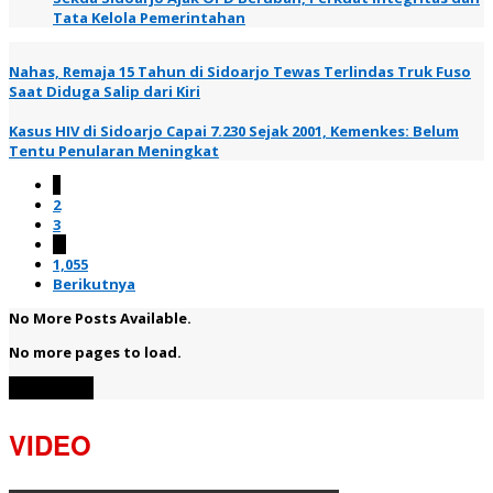
Tata Kelola Pemerintahan
Nahas, Remaja 15 Tahun di Sidoarjo Tewas Terlindas Truk Fuso
Saat Diduga Salip dari Kiri
Kasus HIV di Sidoarjo Capai 7.230 Sejak 2001, Kemenkes: Belum
Tentu Penularan Meningkat
1
2
3
…
1,055
Berikutnya
No More Posts Available.
No more pages to load.
View More
VIDEO