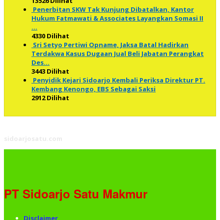
13526 Dilihat
Penerbitan SKW Tak Kunjung Dibatalkan, Kantor
Hukum Fatmawati & Associates Layangkan Somasi II
…
4330 Dilihat
Sri Setyo Pertiwi Opname, Jaksa Batal Hadirkan
Terdakwa Kasus Dugaan Jual Beli Jabatan Perangkat
Des…
3443 Dilihat
Penyidik Kejari Sidoarjo Kembali Periksa Direktur PT.
Kembang Kenongo, EBS Sebagai Saksi
2912 Dilihat
sidoarjosatu.com
PT Sidoarjo Satu Makmur
Disclaimer