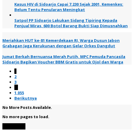
Kasus HIV di Sidoarjo Capai 7.230 Sejak 2001, Kemenkes:
Belum Tentu Penularan Meningkat
Satpol PP Sidoarjo Lakukan Sidang Tipiring Kepada
Penjual Miras, 600 Botol Barang Bukti Siap Dimusnahkan
Meriahkan HUT ke-81 Kemerdekaan RI, Warga Dusun Jabon
Grabagan Jaga Kerukunan dengan Gelar Orkes Dangdut
Jumat Berkah Bernuansa Merah Putih, MPC Pemuda Pancasila
Sidoarjo Bagikan Voucher BBM Gratis untuk Ojol dan Warga
1
2
3
…
1,055
Berikutnya
No More Posts Available.
No more pages to load.
View More