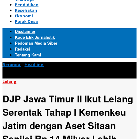
Pendidikan
Kesehatan
Ekonomi
Pojok Desa
Disclaimer
Kode Etik Jurnalistik
Pedoman Media Siber
Redaksi
Tentang Kami
Beranda
»
Headline
»
DJP Jawa Timur II Ikut Lelang Serentak
Tahap I Kemenkeu Jatim dengan Aset Sitaan Senilai Rp 14 Milyar
Lebih
Lelang
DJP Jawa Timur II Ikut Lelang
Serentak Tahap I Kemenkeu
Jatim dengan Aset Sitaan
Senilai Rp 14 Milyar Lebih