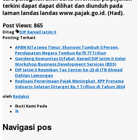
terkini dapat dapat dilihat dan diunduh pada
laman landas landas www.pajak.go.id. (Had).
Post Views:
865
Ditag
DJP Kanwil Jatim II
Posting Terkait
APBN KiTa Jawa Timur: Ekonomi Tumbuh 5 Persen,
Pendapatan Negara Tembus Rp79,77 Triliun
Gandeng Komunitas Difabel, Kanwil DJP Jatim II Gelar
Workshop Business Development Services (BDS)
DJP Jatim II Resmikan Tax Center ke-23 di ITB Ahmad
Dahlan Lamongan
Realisasi Penerimaan Pajak Meningkat, KPP Pratama
Sidoarjo Selatan Ditarget Rp.1 Trilliun di Tahun 2024
oleh
Redaksi
Ikuti Kami Pada
Navigasi pos