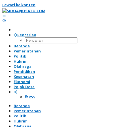
Lewati ke konten
Pencarian
Beranda
Pemerintahan
Politik
Hukrim
Olahraga
Pendidikan
Kesehatan
Ekonomi
Pojok Desa
RSS
Beranda
Pemerintahan
Politik
Hukrim
Olahraga