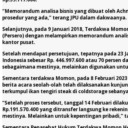
“Memorandum analisa bisnis yang dibuat oleh Ach
prosedur yang ada,” terang JPU dalam dakwaanya.
Selanjutnya, pada 9 Januari 2018, Terdakwa Momo
(Persero) dengan melampirkan memorandum analisa 
kantor pusat.
Setelah mendapat persetujuan, tepatnya pada 23 J
Indonesia sebesar Rp. 446.997.600 atau 70 persen 
sebagaimana mestinya, melainkan digunakan untuk
Sementara terdakwa Momon, pada 8 Februari 2023 
berita acara seolah-olah telah dilaksanakan kunju
terkumpul ikan tengiri steak di coldstorage sebany
“Setelah proses tersebut, tanggal 14 Februari dila
Rp.191.570.400 yang ditransfer langsung ke reken
mestinya. Melainkan untuk kepentingan pribadi,” 
Sementara Penasehat Hukum Terdakwa Momon Herm