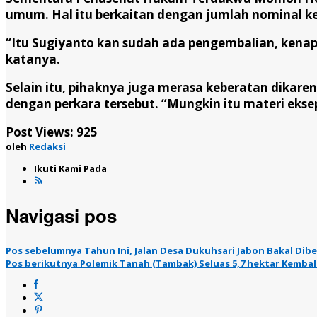
umum. Hal itu berkaitan dengan jumlah nominal k
“Itu Sugiyanto kan sudah ada pengembalian, kena
katanya.
Selain itu, pihaknya juga merasa keberatan dikare
dengan perkara tersebut. “Mungkin itu materi eksep
Post Views:
925
oleh
Redaksi
Ikuti Kami Pada
Navigasi pos
Pos sebelumnya
Tahun Ini, Jalan Desa Dukuhsari Jabon Bakal Dib
Pos berikutnya
Polemik Tanah (Tambak) Seluas 5,7 hektar Kembali