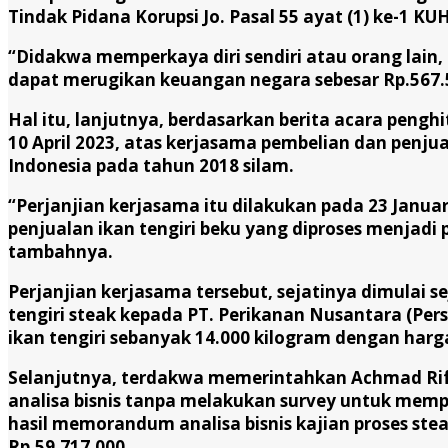
Tindak Pidana Korupsi Jo. Pasal 55 ayat (1) ke-1 KU
“Didakwa memperkaya diri sendiri atau orang lain, 
dapat merugikan keuangan negara sebesar Rp.567.5
Hal itu, lanjutnya, berdasarkan berita acara peng
10 April 2023, atas kerjasama pembelian dan penju
Indonesia pada tahun 2018 silam.
“Perjanjian kerjasama itu dilakukan pada 23 Januar
penjualan ikan tengiri beku yang diproses menjadi
tambahnya.
Perjanjian kerjasama tersebut, sejatinya dimula
tengiri steak kepada PT. Perikanan Nusantara (Per
ikan tengiri sebanyak 14.000 kilogram dengan harg
Selanjutnya, terdakwa memerintahkan Achmad Rif
analisa bisnis tanpa melakukan survey untuk mempe
hasil memorandum analisa bisnis kajian proses ste
Rp.59.717.000.