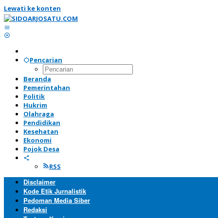
Lewati ke konten
Pencarian
Beranda
Pemerintahan
Politik
Hukrim
Olahraga
Pendidikan
Kesehatan
Ekonomi
Pojok Desa
RSS
Disclaimer
Kode Etik Jurnalistik
Pedoman Media Siber
Redaksi