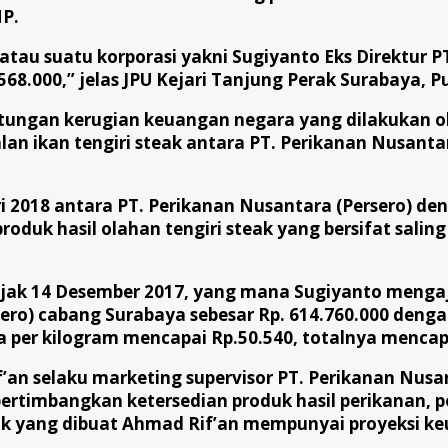
HP.
atau suatu korporasi yakni Sugiyanto Eks Direktur PT
68.000,” jelas JPU Kejari Tanjung Perak Surabaya, 
hitungan kerugian keuangan negara yang dilakukan o
alan ikan tengiri steak antara PT. Perikanan Nusant
i 2018 antara PT. Perikanan Nusantara (Persero) den
 produk hasil olahan tengiri steak yang bersifat sa
i sejak 14 Desember 2017, yang mana Sugiyanto men
sero) cabang Surabaya sebesar Rp. 614.760.000 den
a per kilogram mencapai Rp.50.540, totalnya mencap
’an selaku marketing supervisor PT. Perikanan Nu
rtimbangkan ketersedian produk hasil perikanan, pe
ak yang dibuat Ahmad Rif’an mempunyai proyeksi keu