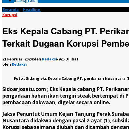
Tentang Kami
Beranda
»
Headline
»
Eks Kepala Cabang PT. Perikanan Nusantara 
Korupsi
Eks Kepala Cabang PT. Perika
Terkait Dugaan Korupsi Pembel
21 Februari 2024
oleh
Redaksi
-
925 Dilihat
oleh
Redaksi
Foto : Sidang eks Kepala Cabang PT. perikanan Nusantara (P
Sidoarjosatu.com ;
Eks Kepala cabang PT. Perikana
pengadaan bahan ikan tengiri steak bertempat di P
pembacaan dakwaan, digelar secara online.
Jaksa Penuntut Umum Kejari Tanjung Perak Surab
Nusantara didakwa dengan pasal 2 ayat (1), subsida
Korupsi sebagaimana diubah dan ditambah dengan 