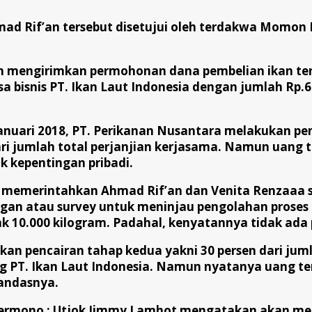
mad Rif’an tersebut disetujui oleh terdakwa Momon
n mengirimkan permohonan dana pembelian ikan teng
bisnis PT. Ikan Laut Indonesia dengan jumlah Rp.6
anuari 2018, PT. Perikanan Nusantara melakukan pen
dari jumlah total perjanjian kerjasama. Namun uang 
 kepentingan pribadi.
memerintahkan Ahmad Rif’an dan Venita Renzaaa se
ngan atau survey untuk meninjau pengolahan proses 
ak 10.000 kilogram. Padahal, kenyatannya tidak ada 
kukan pencairan tahap kedua yakni 30 persen dari j
ing PT. Ikan Laut Indonesia. Namun nyatanya uang t
tandasnya.
ono ; Utjok Jimmy Lamhot mengatakan akan melak