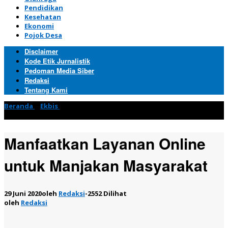
Pendidikan
Kesehatan
Ekonomi
Pojok Desa
Disclaimer
Kode Etik Jurnalistik
Pedoman Media Siber
Redaksi
Tentang Kami
Beranda
»
Ekbis
»
Manfaatkan Layanan Online untuk Manjakan
Masyarakat
Manfaatkan Layanan Online
untuk Manjakan Masyarakat
29 Juni 2020
oleh
Redaksi
-
2552 Dilihat
oleh
Redaksi