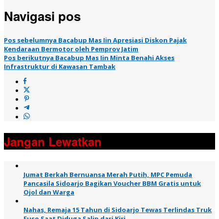
Navigasi pos
Pos sebelumnya
Bacabup Mas Iin Apresiasi Diskon Pajak
Kendaraan Bermotor oleh Pemprov Jatim
Pos berikutnya
Bacabup Mas Iin Minta Benahi Akses
Infrastruktur di Kawasan Tambak
Jangan Lewatkan
Jumat Berkah Bernuansa Merah Putih, MPC Pemuda
Pancasila Sidoarjo Bagikan Voucher BBM Gratis untuk
Ojol dan Warga
Nahas, Remaja 15 Tahun di Sidoarjo Tewas Terlindas Truk
Fuso Saat Diduga Salip dari Kiri