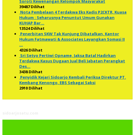
Soroti Kewenangan Kelompok Masyarakat
39487 Dilihat
Nota Pembelaan 4 Terdakwa Eks Kadis P2CKTR, Kuasa
Hukum : Seharusnya Penuntut Umum Gunakan
KUHAP Bar…
13524 Dilihat
Penerbitan SKW Tak Kunjung Dibatalkan, Kantor
Hukum Fatmawati & Associates Layangkan Somasi II
…
4326 Dilihat
Sri Setyo Pertiwi Opname, Jaksa Batal Hadirkan
Terdakwa Kasus Dugaan Jual Beli Jabatan Perangkat
Des…
3438 Dilihat
Penyidik Kejari Sidoarjo Kembali Periksa Direktur PT.
Kembang Kenongo, EBS Sebagai Saksi
2910 Dilihat
sidoarjosatu.com