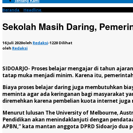
Tentang Kami
Beranda
»
Headline
»
Sekolah Masih Daring, Pemerintah Harus M
Sekolah Masih Daring, Pemeri
16 Juli 2020
oleh
Redaksi
-
1220 Dilihat
oleh
Redaksi
SIDOARJO- Proses belajar mengajar di tahun ajara
tatap muka menjadi minim. Karena itu, pemerintah
Biaya proses belajar daring juga membutuhkan biay
meminta agar ada keringanan bagi masyarakat yan
diremehkan karena pembelian kuota internet juga 
Menurut lulusan The University of Melbourne, Austr
Pendidikan akan menindaklanjuti dengan pendataan
APBN,” kata mantan anggota DPRD Sidoarjo dua pe