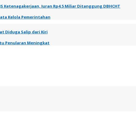
JS Ketenagakerjaan, Iuran Rp4,5 Miliar Ditanggung DBHCHT
Tata Kelola Pemerintahan
t Diduga Salip dari Kiri
entu Penularan Meningkat