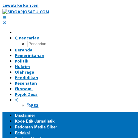
Lewati ke konten
Pencarian
Beranda
Pemerintahan
Politik
Hukrim
Olahraga
Pendidikan
Kesehatan
Ekonomi
Pojok Desa
RSS
Disclaimer
Kode Etik Jurnalistik
Pedoman Media Siber
Redaksi