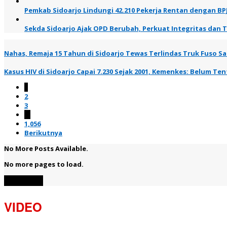
Pemkab Sidoarjo Lindungi 42.210 Pekerja Rentan dengan BP
Sekda Sidoarjo Ajak OPD Berubah, Perkuat Integritas dan 
Nahas, Remaja 15 Tahun di Sidoarjo Tewas Terlindas Truk Fuso Saa
Kasus HIV di Sidoarjo Capai 7.230 Sejak 2001, Kemenkes: Belum T
1
2
3
…
1,056
Berikutnya
No More Posts Available.
No more pages to load.
View More
VIDEO